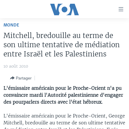
Liens
d'accessibilité
Menu
MONDE
principal
À LA UNE
Mitchell, bredouille au terme de
Retour
TV
AFRIQUE
à
son ultime tentative de médiation
la
RADIO
ÉTATS-UNIS
LE MONDE AUJOURD'HUI
entre Israël et les Palestiniens
navigation
AUTRES LANGUES
MONDE
VOA60 AFRIQUE
LE MONDE AUJOURD'HUI
principale
10 août 2010
Retour
SPORT
WASHINGTON FORUM
À VOTRE AVIS
BAMBARA
à
Apprenez L'anglais
Partager
CORRESPONDANT VOA
VOTRE SANTÉ VOTRE AVENIR
FULFULDE
la
L'émissaire américain pour le Proche-Orient n'a pu
recherche
SUIVEZ-NOUS
FOCUS SAHEL
LE MONDE AU FÉMININ
LINGALA
convaincre mardi l'Autorité palestinienne d'engager
des pourparlers directs avec l’état hébreux.
REPORTAGES
L'AMÉRIQUE ET VOUS
SANGO
VOUS + NOUS
DIALOGUE DES RELIGIONS
L'émissaire américain pour le Proche-Orient, George
Langues
Mitchell, bredouille au terme de son ultime tentative
CARNET DE SANTÉ
RM SHOW