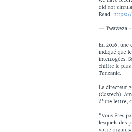
we have recei
did not circul
Read:
https:/
— Twaweza - 
En 2016, une e
indiqué que l
interrogées. 
chiffre le plu
Tanzanie.
Le directeur g
(Costech), Am
d'une lettre, 
"Vous êtes par
lesquels des p
votre organisa