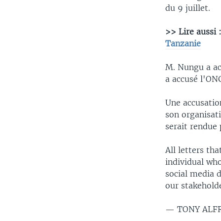
du 9 juillet.
>> Lire aussi 
Tanzanie
M. Nungu a ac
a accusé l'ONG 
Une accusation
son organisati
serait rendue 
All letters th
individual who
social media 
our stakehold
— TONY ALFR