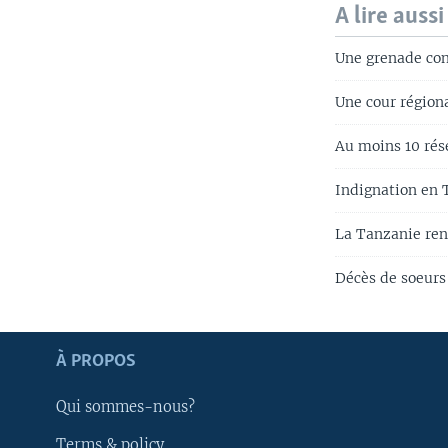
A lire aussi
Une grenade co
Une cour région
Au moins 10 rés
Indignation en
La Tanzanie ren
Décès de soeurs
Apprenez L'anglais
À PROPOS
SUIVEZ-NOUS
Qui sommes-nous?
Terms & policy