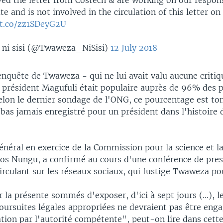
ved the letter from Costech & are working on our respo
ate and is not involved in the circulation of this letter on
/t.co/zz1SDeyG2U
ni sisi (@Twaweza_NiSisi)
12 July 2018
nquête de Twaweza - qui ne lui avait valu aucune critiq
e président Magufuli était populaire auprès de 96% des 
Selon le dernier sondage de l'ONG, ce pourcentage est to
s bas jamais enregistré pour un président dans l'histoire 
énéral en exercice de la Commission pour la science et l
os Nungu, a confirmé au cours d'une conférence de pres
circulant sur les réseaux sociaux, qui fustige Twaweza p
 la présente sommés d'exposer, d'ici à sept jours (...), 
oursuites légales appropriées ne devraient pas être eng
tion par l'autorité compétente", peut-on lire dans cette