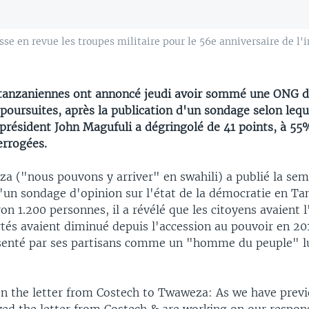
se en revue les troupes militaire pour le 56e anniversaire de 
 tanzaniennes ont annoncé jeudi avoir sommé une ONG de
poursuites, après la publication d'un sondage selon lequ
 président John Magufuli a dégringolé de 41 points, à 55
errogées.
 ("nous pouvons y arriver" en swahili) a publié la sem
d'un sondage d'opinion sur l'état de la démocratie en Ta
on 1.200 personnes, il a révélé que les citoyens avaient 
rtés avaient diminué depuis l'accession au pouvoir en 20
senté par ses partisans comme un "homme du peuple" l
on the letter from Costech to Twaweza: As we have previ