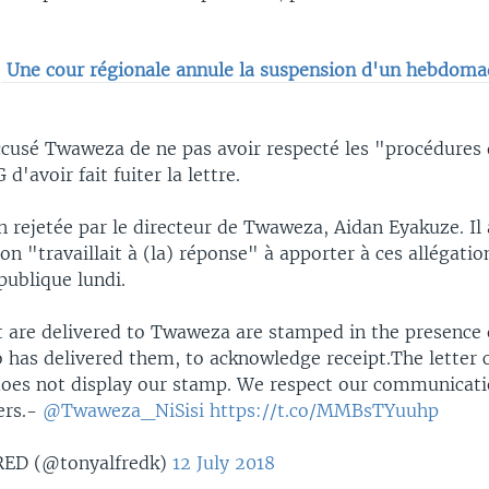
:
Une cour régionale annule la suspension d'un hebdoma
cusé Twaweza de ne pas avoir respecté les "procédures
d'avoir fait fuiter la lettre.
 rejetée par le directeur de Twaweza, Aidan Eyakuze. Il
on "travaillait à (la) réponse" à apporter à ces allégatio
publique lundi.
at are delivered to Twaweza are stamped in the presence 
 has delivered them, to acknowledge receipt.The letter c
does not display our stamp. We respect our communicatio
ers.-
@Twaweza_NiSisi
https://t.co/MMBsTYuuhp
ED (@tonyalfredk)
12 July 2018