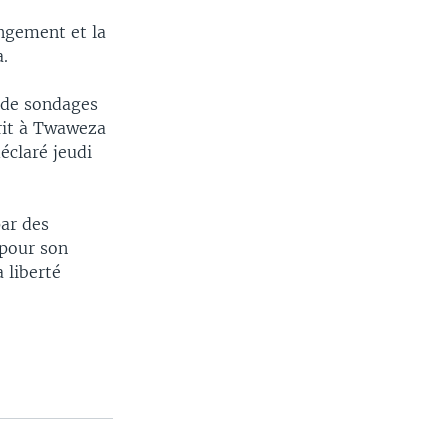
ngement et la
.
t de sondages
crit à Twaweza
éclaré jeudi
par des
 pour son
 liberté