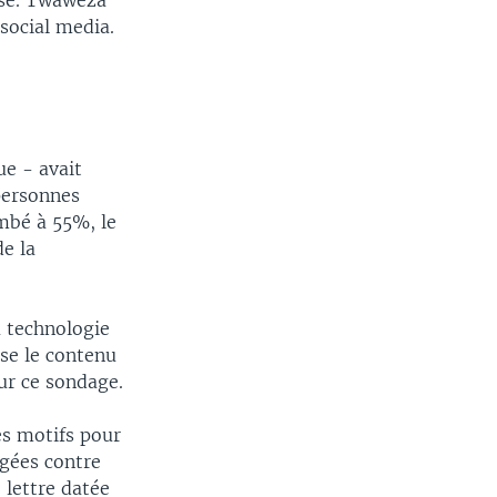
nse. Twaweza
 social media.
ue - avait
personnes
mbé à 55%, le
de la
a technologie
se le contenu
our ce sondage.
les motifs pour
agées contre
 lettre datée