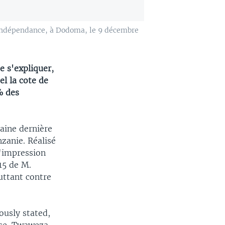
l'indépendance, à Dodoma, le 9 décembre
 s'expliquer,
el la cote de
% des
aine dernière
nzanie. Réalisé
l'impression
15 de M.
uttant contre
ously stated,