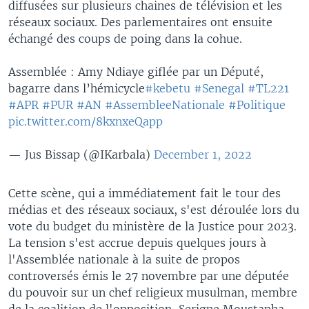
diffusées sur plusieurs chaines de télévision et les
réseaux sociaux. Des parlementaires ont ensuite
échangé des coups de poing dans la cohue.
Assemblée : Amy Ndiaye giflée par un Député,
bagarre dans l’hémicycle
#kebetu
#Senegal
#TL221
#APR
#PUR
#AN
#AssembleeNationale
#Politique
pic.twitter.com/8kxnxeQapp
— Jus Bissap (@IKarbala)
December 1, 2022
Cette scène, qui a immédiatement fait le tour des
médias et des réseaux sociaux, s'est déroulée lors du
vote du budget du ministère de la Justice pour 2023.
La tension s'est accrue depuis quelques jours à
l'Assemblée nationale à la suite de propos
controversés émis le 27 novembre par une députée
du pouvoir sur un chef religieux musulman, membre
de la coalition de l'opposition, Serigne Moustapha