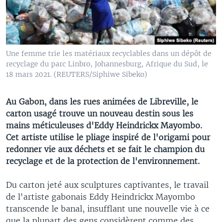
Une femme trie les matériaux recyclables dans un dépôt de
recyclage du parc Linbro, Johannesburg, Afrique du Sud, le
18 mars 2021. (REUTERS/Siphiwe Sibeko)
Au Gabon, dans les rues animées de Libreville, le
carton usagé trouve un nouveau destin sous les
mains méticuleuses d'Eddy Heindrickx Mayombo.
Cet artiste utilise le pliage inspiré de l'origami pour
redonner vie aux déchets et se fait le champion du
recyclage et de la protection de l'environnement.
Du carton jeté aux sculptures captivantes, le travail
de l'artiste gabonais Eddy Heindrickx Mayombo
transcende le banal, insufflant une nouvelle vie à ce
que la plupart des gens considèrent comme des