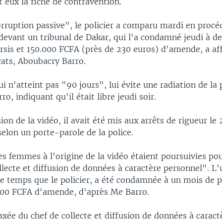
 eux la fiche de contravention.
orruption passive", le policier a comparu mardi en procé
 devant un tribunal de Dakar, qui l'a condamné jeudi à d
rsis et 150.000 FCFA (près de 230 euros) d'amende, a af
cats, Aboubacry Barro.
ui n'atteint pas "90 jours", lui évite une radiation de la 
o, indiquant qu'il était libre jeudi soir.
ion de la vidéo, il avait été mis aux arrêts de rigueur le 2
selon un porte-parole de la police.
es femmes à l'origine de la vidéo étaient poursuivies po
llecte et diffusion de données à caractère personnel". L'
 temps que le policier, a été condamnée à un mois de p
.000 FCFA d'amende, d'après Me Barro.
laxée du chef de collecte et diffusion de données à carac