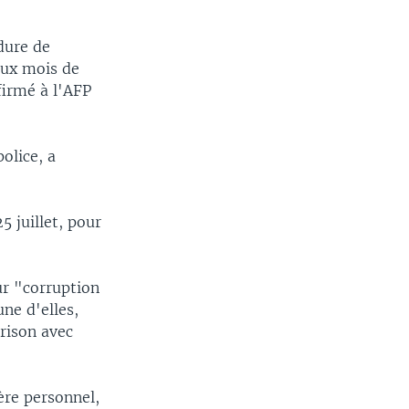
dure de
eux mois de
firmé à l'AFP
police, a
5 juillet, pour
ur "corruption
une d'elles,
rison avec
tère personnel,