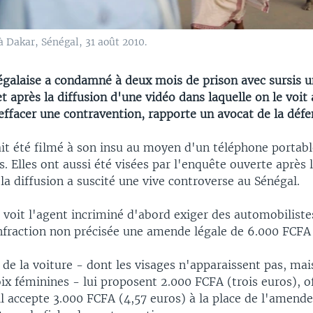
 à Dakar, Sénégal, 31 août 2010.
égalaise a condamné à deux mois de prison avec sursis un
let après la diffusion d'une vidéo dans laquelle on le voit
effacer une contravention, rapporte un avocat de la défe
ait été filmé à son insu au moyen d'un téléphone portab
 Elles ont aussi été visées par l'enquête ouverte après l
 la diffusion a suscité une vive controverse au Sénégal.
n voit l'agent incriminé d'abord exiger des automobiliste
fraction non précisée une amende légale de 6.000 FCFA 
de la voiture - dont les visages n'apparaissent pas, ma
ix féminines - lui proposent 2.000 FCFA (trois euros), of
il accepte 3.000 FCFA (4,57 euros) à la place de l'amende