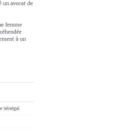
é un avocat de
eune femme
ppréhendée
nement à un
le Sénégal