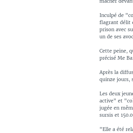
mâcher devant
Inculpé de "c
flagrant délit
prison avec su
un de ses avo
Cette peine, q
précisé Me Barr
Après la diffus
quinze jours, 
Les deux jeun
active" et "co
jugée en même
sursis et 150
"Elle a été re