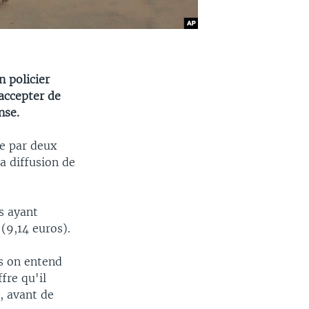
 policier
 accepter de
nse.
le par deux
a diffusion de
s ayant
(9,14 euros).
is on entend
fre qu'il
, avant de