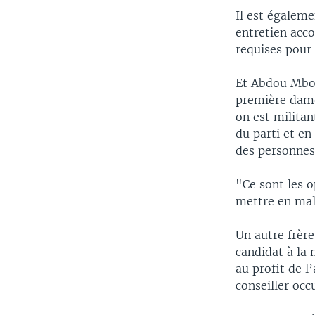
Il est égaleme
entretien acco
requises pour
Et Abdou Mbow
première dame 
on est milita
du parti et e
des personnes
"Ce sont les o
mettre en mal 
Un autre frèr
candidat à la
au profit de l
conseiller occ