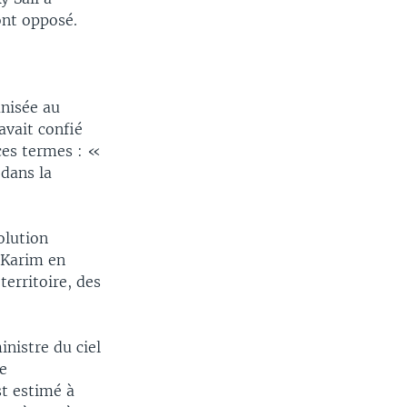
ont opposé.
anisée au
avait confié
 ces termes : «
 dans la
olution
 Karim en
erritoire, des
nistre du ciel
de
st estimé à