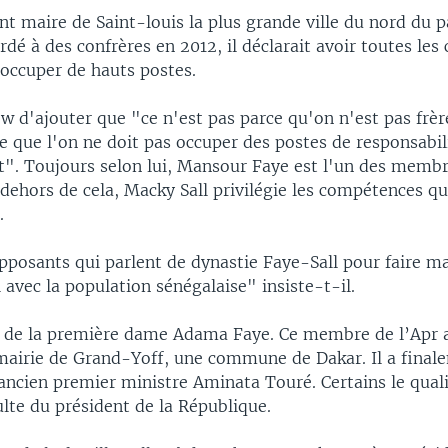
nt maire de Saint-louis la plus grande ville du nord du 
rdé à des confrères en 2012, il déclarait avoir toutes le
 occuper de hauts postes.
 d'ajouter que "ce n'est pas parce qu'on n'est pas frèr
que l'on ne doit pas occuper des postes de responsabili
nt". Toujours selon lui, Mansour Faye est l'un des memb
n dehors de cela, Macky Sall privilégie les compétences 
.
pposants qui parlent de dynastie Faye-Sall pour faire ma
avec la population sénégalaise" insiste-t-il.
e de la première dame Adama Faye. Ce membre de l’Apr a
 mairie de Grand-Yoff, une commune de Dakar. Il a final
’ancien premier ministre Aminata Touré. Certains le quali
ulte du président de la République.