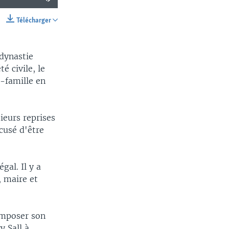
Télécharger
SHARE
 dynastie
é civile, le
e-famille en
sieurs reprises
cusé d'être
gal. Il y a
, maire et
imposer son
 Sall à