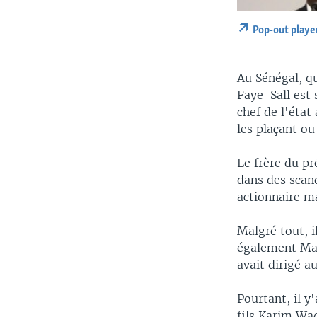
Pop-out playe
Au Sénégal, qu
Faye-Sall est 
chef de l'état
les plaçant o
Le frère du pré
dans des scand
actionnaire m
Malgré tout, i
également Man
avait dirigé a
Pourtant, il 
fils Karim Wa