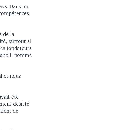
pays. Dans un
s compétences
e de la
té, surtout si
res fondateurs
quand il nomme
l et nous
vait été
ement désisté
fient de