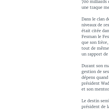
700 milliards 
une traque men
Dans le clan de
niveaux de res
était citée da
Fesman le Fest
que son frère,
tout de même 
un rapport de 
Durant son ma
gestion de ses
dépens quand 
président Wade
et son mentor
Le destin sem
président de l