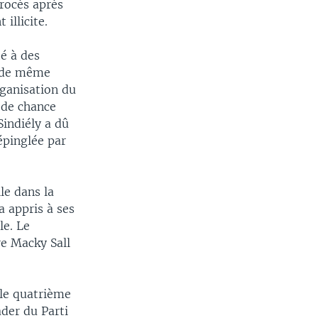
procès après
illicite.
té à des
t de même
rganisation du
 de chance
Sindiély a dû
épinglée par
le dans la
a appris à ses
le. Le
re Macky Sall
 le quatrième
ader du Parti