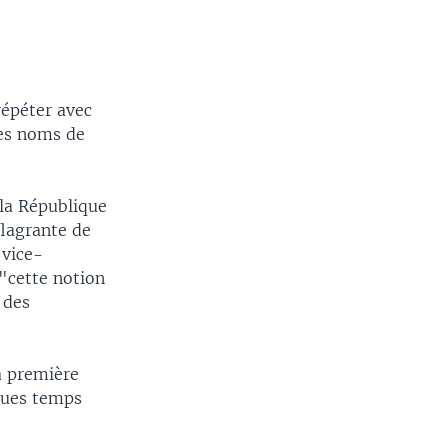
répéter avec
les noms de
 la République
flagrante de
 vice-
 "cette notion
 des
la première
lques temps