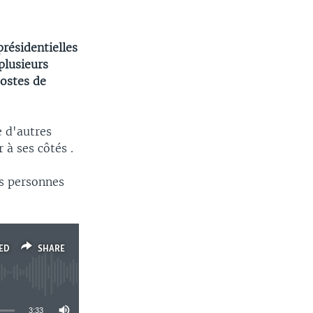
résidentielles
plusieurs
postes de
e d'autres
à ses côtés .
es personnes
ED
SHARE
3:33