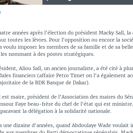
r
EMBED
atre années après l'élection du président Macky Sall, la
sur toutes les lèvres. Pour l'opposition ou encore la sociét
 a voulu imposer les membres de sa famille et de sa bell
u les nommant à des postes stratégiques.
sident, Aliou Sall, un ancien journaliste, a été cité à plu
ales financiers (affaire Petro Timet on l'a également ac
ajoritaire de la BDK Banque de Dakar).
l est maire, président de l'Association des maires du Séné
sour Faye beau-frère du chef de l'état qui est ministre
uparavant la délégation à la solidarité nationale.
y'a une dizaine d'années, quand Abdoulaye Wade voulait 
de aux membres du Parti démocratique sénégalais, Macky