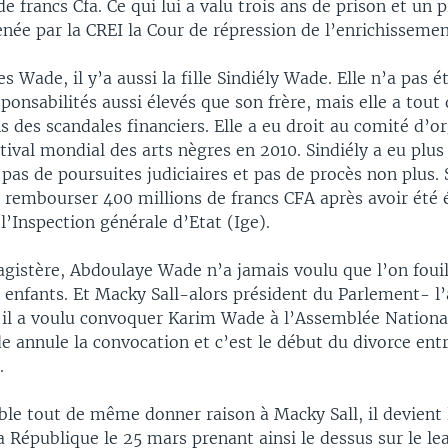
de francs Cfa. Ce qui lui a valu trois ans de prison et un 
ée par la CREI la Cour de répression de l’enrichissement 
s Wade, il y’a aussi la fille Sindiély Wade. Elle n’a pas é
ponsabilités aussi élevés que son frère, mais elle a tou
ns des scandales financiers. Elle a eu droit au comité d’o
ival mondial des arts nègres en 2010. Sindiély a eu plus
 pas de poursuites judiciaires et pas de procès non plus. 
rembourser 400 millions de francs CFA après avoir été 
l’Inspection générale d’Etat (Ige).
gistère, Abdoulaye Wade n’a jamais voulu que l’on fouil
 enfants. Et Macky Sall-alors président du Parlement- l’
il a voulu convoquer Karim Wade à l’Assemblée Nationa
 annule la convocation et c’est le début du divorce ent
.
ble tout de même donner raison à Macky Sall, il devient
a République le 25 mars prenant ainsi le dessus sur le le