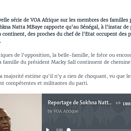
elle série de VOA Afrique sur les membres des familles p
ohkna Natta MBaye rapporte qu'au Sénégal, à l'instar de 
 continent, des proches du chef de l'Etat occupent des 
.
tiques de l'opposition, la belle-famille, le frère ou encor
 famille du président Macky Sall continuent de cheminer 
la majorité estime qu'il n'y a rien de choquant, vu que l
nt compétentes et militantes du parti.
Reportage de Sokhna Natta Mbaye, correspondante VOA Afrique à Dakar
EMB
by
VOA Afrique
No media source currently available
0:00