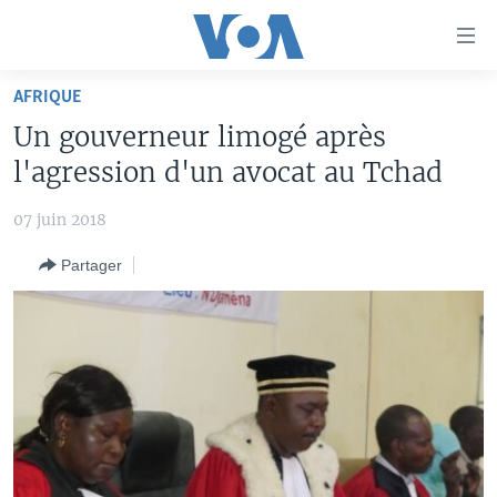
Liens
d'accessibilité
Menu
AFRIQUE
principal
À LA UNE
Un gouverneur limogé après
Retour
TV
AFRIQUE
à
l'agression d'un avocat au Tchad
la
RADIO
ÉTATS-UNIS
LE MONDE AUJOURD'HUI
navigation
07 juin 2018
AUTRES LANGUES
MONDE
VOA60 AFRIQUE
LE MONDE AUJOURD'HUI
principale
Partager
Retour
SPORT
WASHINGTON FORUM
À VOTRE AVIS
BAMBARA
à
Apprenez L'anglais
CORRESPONDANT VOA
VOTRE SANTÉ VOTRE AVENIR
FULFULDE
la
recherche
SUIVEZ-NOUS
FOCUS SAHEL
LE MONDE AU FÉMININ
LINGALA
REPORTAGES
L'AMÉRIQUE ET VOUS
SANGO
VOUS + NOUS
DIALOGUE DES RELIGIONS
Langues
CARNET DE SANTÉ
RM SHOW