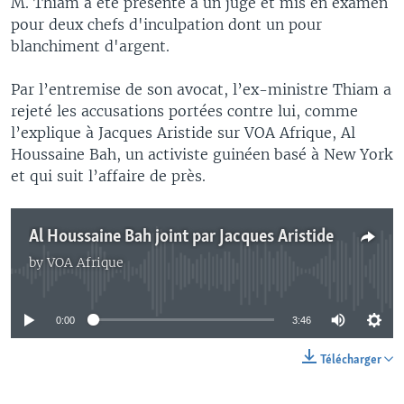
M. Thiam a été présenté à un juge et mis en examen
pour deux chefs d'inculpation dont un pour
blanchiment d'argent.
Par l’entremise de son avocat, l’ex-ministre Thiam a
rejeté les accusations portées contre lui, comme
l’explique à Jacques Aristide sur VOA Afrique, Al
Houssaine Bah, un activiste guinéen basé à New York
et qui suit l’affaire de près.
Al Houssaine Bah joint par Jacques Aristide
by
VOA Afrique
No media source currently available
0:00
3:46
Télécharger