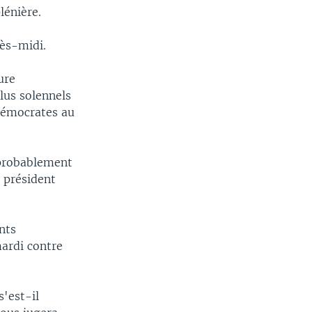
lénière.
rès-midi.
ure
lus solennels
 démocrates au
 probablement
e président
nts
mardi contre
'est-il