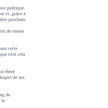
ire politique.
se et, grâce à
mbre prochain.
n est de moins
ans cette
 que tout cela
si élevé
 lequel de ses
ing de
 la