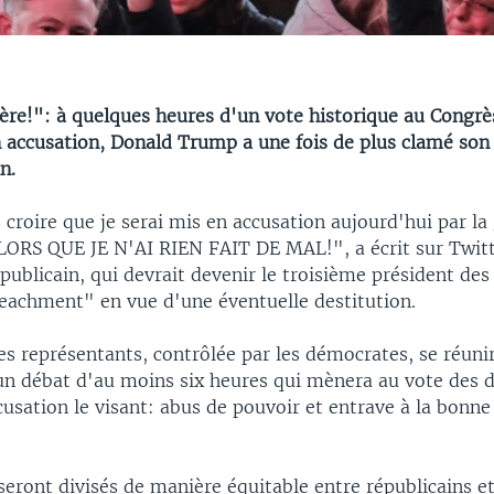
ière!": à quelques heures d'un vote historique au Congrè
n accusation, Donald Trump a une fois de plus clamé son
n.
croire que je serai mis en accusation aujourd'hui par la
 ALORS QUE JE N'AI RIEN FAIT DE MAL!", a écrit sur Twitt
épublicain, qui devrait devenir le troisième président des
eachment" en vue d'une éventuelle destitution.
s représentants, contrôlée par les démocrates, se réunir
un débat d'au moins six heures qui mènera au vote des d
cusation le visant: abus de pouvoir et entrave à la bonn
seront divisés de manière équitable entre républicains 