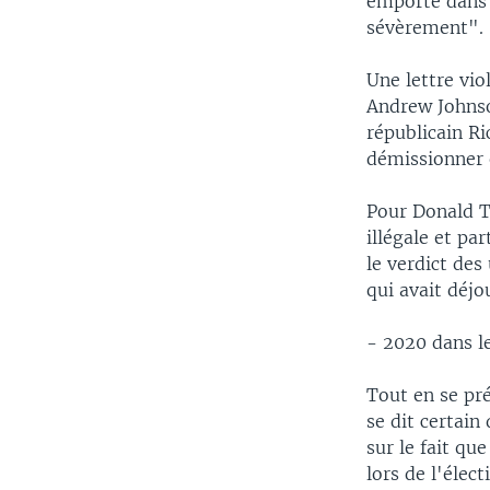
emporté dans u
sévèrement".
Une lettre vio
Andrew Johnson
républicain R
démissionner 
Pour Donald T
illégale et pa
le verdict des
qui avait déjo
- 2020 dans le
Tout en se pr
se dit certain
sur le fait qu
lors de l'élec