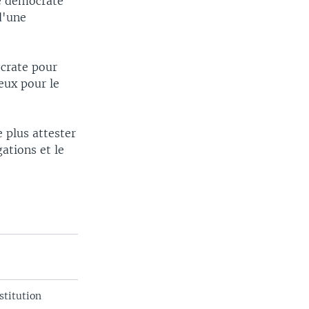
le démocrate
d'une
ocrate pour
eux pour le
 plus attester
ations et le
stitution