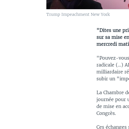
Trump Impeachment New York
"Dites une pr
sur sa mise e
mercredi mati
"Pouvez-vous 
radicale (...)
milliardaire r
subir un "imp
La Chambre de
journée pour 
de mise en ac
Congrès.
Ces échanges 