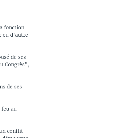
a fonction.
r eu d'autre
busé de ses
 au Congrès",
ns de ses
 feu au
un conflit