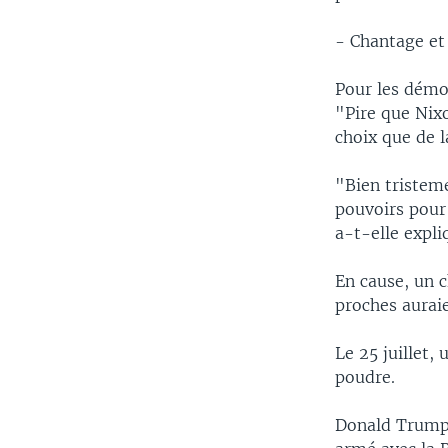
- Chantage et 
Pour les démoc
"Pire que Nixo
choix que de l
"Bien tristeme
pouvoirs pour 
a-t-elle expli
En cause, un c
proches aurai
Le 25 juillet,
poudre.
Donald Trump 