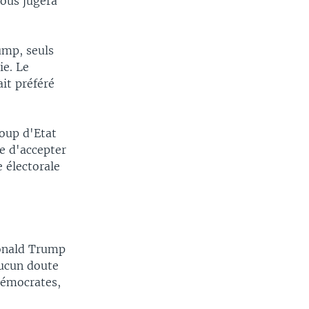
vous jugera
rump, seuls
ie. Le
it préféré
oup d'Etat
le d'accepter
e électorale
Donald Trump
aucun doute
 démocrates,