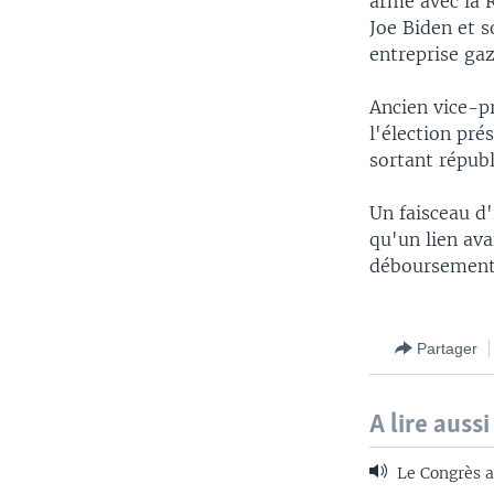
armé avec la 
Joe Biden et 
entreprise gaz
Ancien vice-p
l'élection pré
sortant républ
Un faisceau d
qu'un lien ava
déboursement 
Partager
A lire aussi
Le Congrès a