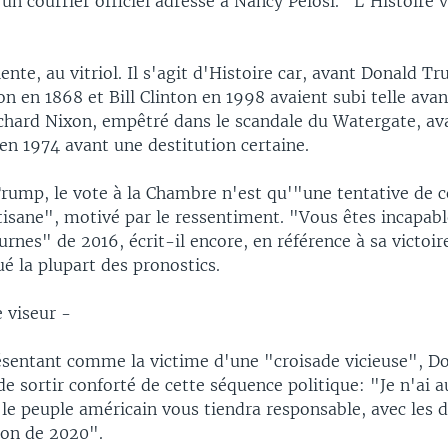
n courrier officiel adressé à Nancy Pelosi. "L'Histoire 
lente, au vitriol. Il s'agit d'Histoire car, avant Donald T
 en 1868 et Bill Clinton en 1998 avaient subi telle avan
ichard Nixon, empêtré dans le scandale du Watergate, ava
en 1974 avant une destitution certaine.
rump, le vote à la Chambre n'est qu'"une tentative de c
rtisane", motivé par le ressentiment. "Vous êtes incapab
 urnes" de 2016, écrit-il encore, en référence à sa victoir
ué la plupart des pronostics.
 viseur -
ésentant comme la victime d'une "croisade vicieuse", 
 de sortir conforté de cette séquence politique: "Je n'ai 
e le peuple américain vous tiendra responsable, avec les
tion de 2020".