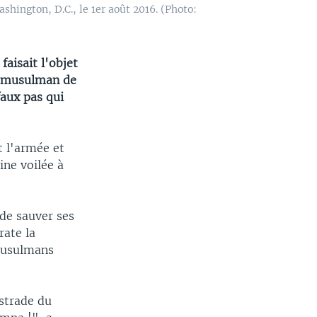
ington, D.C., le 1er août 2016. (Photo:
aisait l'objet
er musulman de
aux pas qui
t l'armée et
ine voilée à
de sauver ses
rate la
 musulmans
strade du