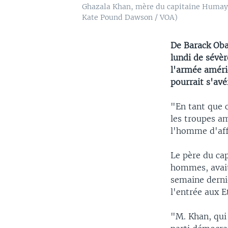
Ghazala Khan, mère du capitaine Humayun
Kate Pound Dawson / VOA)
De Barack Oba
lundi de sévèr
l'armée améri
pourrait s'av
"En tant que 
les troupes am
l'homme d'aff
Le père du ca
hommes, avait
semaine derni
l'entrée aux E
"M. Khan, qui