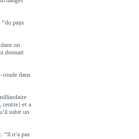
 un danger
s "du pays
 dans un
ui donnait
à-coude dans
illiardaire
 centre) et a
'il subit un
. "Il n'a pas