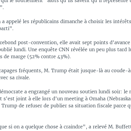
 qui le soutiennent "alors qu'ils savent qu'il représente
".
n a appelé les républicains dimanche à choisir les intérêt
parti".
 rebond post-convention, elle avait sept points d'avance
ublié lundi. Une enquête CNN révélée un peu plus tard l
s de marge (52% contre 43%).
rapages fréquents, M. Trump était jusque-là au coude-
vec sa rivale.
démocrate a engrangé un nouveau soutien lundi soir: le m
 s'est joint à elle lors d'un meeting à Omaha (Nebraska,
Trump de refuser de publier sa situation fiscale parce qu
ue si on a quelque chose à craindre", a relevé M. Buffett