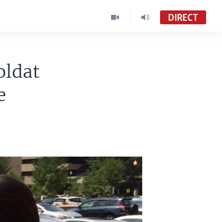
DIRECT
oldat
e