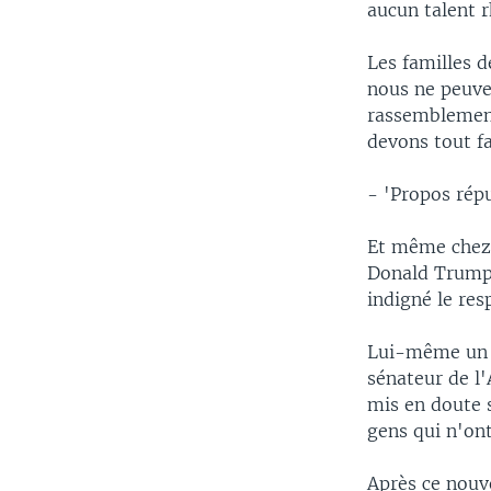
aucun talent r
Les familles d
nous ne peuve
rassemblement
devons tout fa
- 'Propos rép
Et même chez l
Donald Trump d
indigné le re
Lui-même un a
sénateur de l'
mis en doute s
gens qui n'ont
Après ce nouv