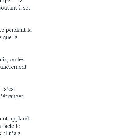
ympa !", a
joutant à ses
ce pendant la
e que la
is, où les
gulièrement
, s'est
l'étranger
ient applaudi
 taclé le
 il n'y a