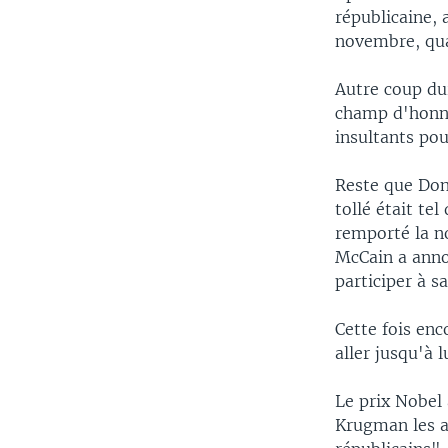
républicaine, 
novembre, qua
Autre coup du
champ d'honne
insultants po
Reste que Don
tollé était te
remporté la no
McCain a annon
participer à s
Cette fois enc
aller jusqu'à l
Le prix Nobel
Krugman les a 