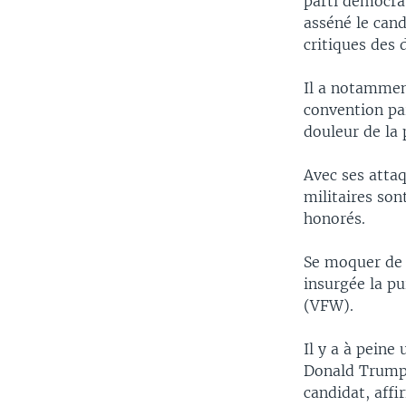
parti démocrat
asséné le cand
critiques des 
Il a notamment
convention pa
douleur de la 
Avec ses atta
militaires so
honorés.
Se moquer de 
insurgée la pu
(VFW).
Il y a à peine
Donald Trump l
candidat, affi