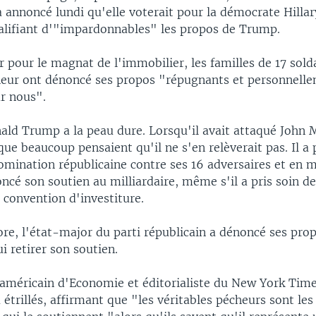
a annoncé lundi qu'elle voterait pour la démocrate Hillar
lifiant d'"impardonnables" les propos de Trump.
r pour le magnat de l'immobilier, les familles de 17 sol
ur ont dénoncé ses propos "répugnants et personnell
ur nous".
ald Trump a la peau dure. Lorsqu'il avait attaqué John M
l que beaucoup pensaient qu'il ne s'en relèverait pas. Il a
mination républicaine contre ses 16 adversaires et en ma
cé son soutien au milliardaire, même s'il a pris soin d
a convention d'investiture.
ore, l'état-major du parti républicain a dénoncé ses pro
ui retirer son soutien.
 américain d'Economie et éditorialiste du New York Time
étrillés, affirmant que "les véritables pécheurs sont les