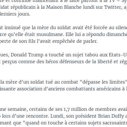
e et continue maintenant à le faire partout à la TV – S
idat républicain à la Maison Blanche lundi sur Twitter, a
derniers jours.
 insinué que la mère du soldat avait été forcée au silen
rce qu'elle était musulmane. Elle lui a répondu dimanch
perte de son fils l'avait empêchée de parler.
ques, Donald Trump a touché un sujet tabou aux Etats-Un
nt perçus comme des héros défenseurs de la liberté et ré
la mère d'un soldat tué au combat "dépasse les limites"
issante association d'anciens combattants américains à 
 une semaine, certains de ses 1,7 million de membres ava
ors d'une rencontre. Lundi, son président Brian Duffy a
rmant que "quand on touche à certains sujets sacrosaints,