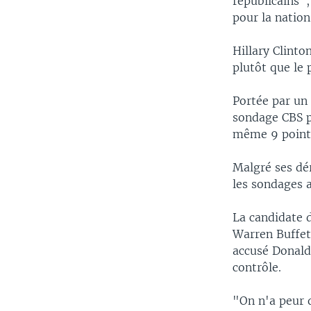
républicains",
pour la nation
Hillary Clinto
plutôt que le 
Portée par un
sondage CBS p
même 9 point
Malgré ses dé
les sondages a
La candidate 
Warren Buffett
accusé Donald 
contrôle.
"On n'a peur q