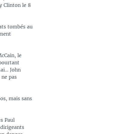
y Clinton le 8
dats tombés au
ement
cCain, le
 pourtant
i... John
e ne pas
pos, mais sans
s Paul
 dirigeants