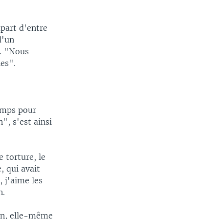
upart d'entre
d'un
. "Nous
les".
temps pour
", s'est ainsi
 torture, le
, qui avait
, j'aime les
n.
ain, elle-même