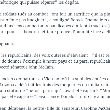
hétorique qui puisse réparer" les dégâts.
e soldats tués au combat "ont fait un sacrifice que la pl
nt même pas imaginer", a souligné Barack Obama lors 
 d'anciens combattants handicapés à Atlanta (sud-est)
ire pour les honorer, et faire preuve d'humilité face à el
ugnants' -
es républicains, des voix outrées s'élevaient : "Il est 
e donner l'exemple à notre pays et au parti républicain
specté sénateur John McCain.
ncien combattant au Vietnam où il a subi des années de
Arizona a déjà fait les frais des moqueries du milliardaire
on statut de "héros" parce qu'il avait été capturé. "Moi
 pas été capturés", avait lancé Donald Trump il y a un a
eau dérapage, la petite-fille du sénateur, Caroline McC