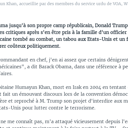
 Khan, accueillie par des membres du service urdu de VOA, Wash
ma jusqu'à son propre camp républicain, Donald Trump f
es critiques après s'en être pris à la famille d'un offici
caine tombé au combat, un tabou aux Etats-Unis et un f
érer coûteux politiquement.
commandant en chef, j'en ai assez que certains dénigren
éricaines", a dit Barack Obama, dans une référence à pe
aires.
pitaine Humayun Khan, mort en Irak en 2004 en tentant 
 fait un émouvant discours lors de la convention démoc
ère et reproché à M. Trump son projet d'interdire aux
tats-Unis pour lutter contre le terrorisme.
 ne me connaît pas, m'a attaqué vicieusement depuis l'e