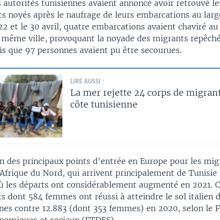
 autorités tunisiennes avaient annoncé avoir retrouvé le
s noyés après le naufrage de leurs embarcations au larg
 22 et le 30 avril, quatre embarcations avaient chaviré au
e même ville, provoquant la noyade des migrants repêché
is que 97 personnes avaient pu être secourues.
LIRE AUSSI :
La mer rejette 24 corps de migrant
côte tunisienne
'un des principaux points d'entrée en Europe pour les mig
frique du Nord, qui arrivent principalement de Tunisie 
ù les départs ont considérablement augmenté en 2021. C
s dont 584 femmes ont réussi à atteindre le sol italien d
nnes contre 12.883 (dont 353 femmes) en 2020, selon le 