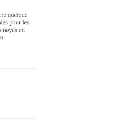
tre quelque
ies pour les
s noyés en
on