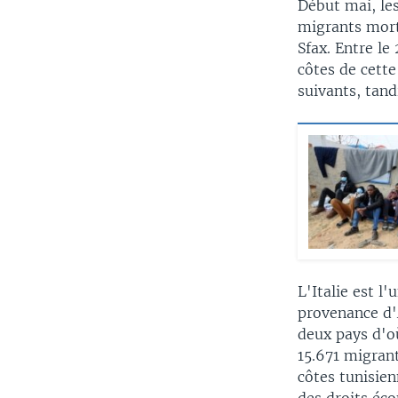
Début mai, les
migrants mort
Sfax. Entre le
côtes de cett
suivants, tand
L'Italie est l
provenance d'A
deux pays d'o
15.671 migrant
côtes tunisie