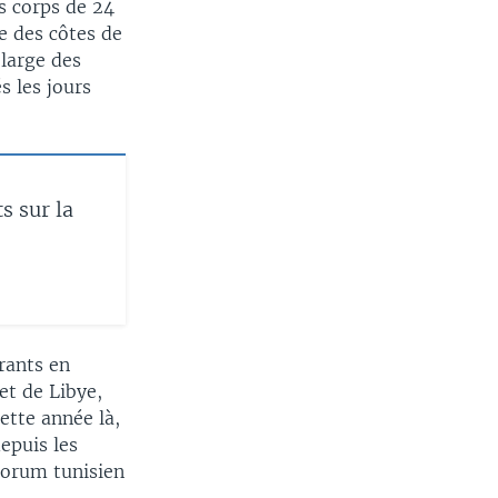
s corps de 24
e des côtes de
 large des
s les jours
s sur la
rants en
et de Libye,
ette année là,
epuis les
Forum tunisien