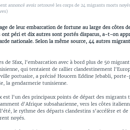
ient annoncé avoir retrouvé les corps de 24 migrants morts noyé
ves)
age de leur embarcation de fortune au large des côtes de
 ont péri et dix autres sont portés disparus, a-t-on app
garde nationale. Selon la même source, 44 autres migrant
es de Sfax, l'embarcation avec à bord plus de 50 migrant
nisienne, qui tentaient de rallier clandestinement l'Europ
 ville portuaire, a précisé Houcem Eddine Jebabli, porte-
e, la gendarmerie tunisienne.
ax est l'un des principaux points de départ des migrants 
tamment d'Afrique subsaharienne, vers les côtes italienn
l'été, le rythme des départs clandestins s'accélère et d
rent noyés.