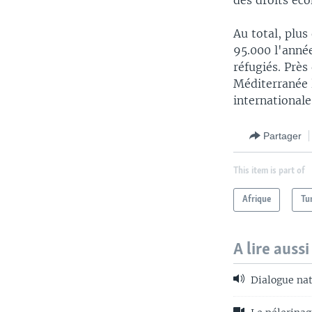
des droits éc
Au total, plus
95.000 l'anné
réfugiés. Prè
Méditerranée 
internationale
Partager
This item is part of
Afrique
Tu
A lire aussi
Dialogue nati