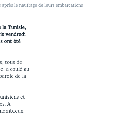
s après le naufrage de leurs embarcations
 la Tunisie,
ris vendredi
s ont été
s, tous de
e, a coulé au
parole de la
tunisiens et
es. A
e nombreux