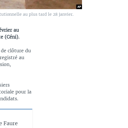
tutionnelle au plus tard le 28 janvier.
évrier au
e (Céni).
e de clôture du
registré au
sion,
siers
toriale pour la
ndidats.
e Faure