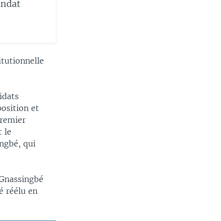
andat
itutionnelle
idats
position et
Premier
 le
ngbé, qui
 Gnassingbé
é réélu en