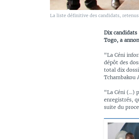
La liste définitive des candidats, retenus
Dix candidats 
Togo, a annon
"La Céni infor
dépôt des doss
total dix doss
Tchambakou Ay
"La Céni (...)
enregistrés, q
suite du proce