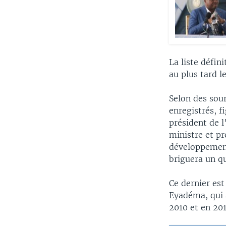
La liste défin
au plus tard le
Selon des sou
enregistrés, f
président de 
ministre et p
développement
briguera un q
Ce dernier es
Eyadéma, qui a
2010 et en 201