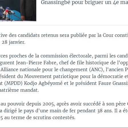
Gnassingbé pour briguer un 4e m
itive des candidats retenus sera publiée par la Cour const
 28 janvier.
rces proches de la commission électorale, parmi les cand
igurent Jean-Pierre Fabre, chef de file historique de l'op
l'Alliance nationale pour le changement (ANC), l'ancien 
résident du Mouvement patriotique pour la démocratie et
 (MPDD) Kodjo Agbéyomé et le président Faure Gnassi
uatrième mandat.
t au pouvoir depuis 2005, après avoir succédé à son père
 dirigé le pays d'une main de fer pendant 38 ans. Il a ét
5 au terme de scrutins contestés.