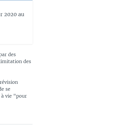
er 2020 au
par des
limitation des
révision
de se
 à vie "pour