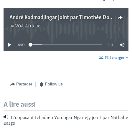
André Kodmadjingar joint par Timothée Donangmaye
by
VOA Afrique
No media source currently available
0:00
2:11
Télécharger
Partager
Follow us
A lire aussi
L'opposant tchadien Yorongar Ngarlejy joint par Nathalie
Barge