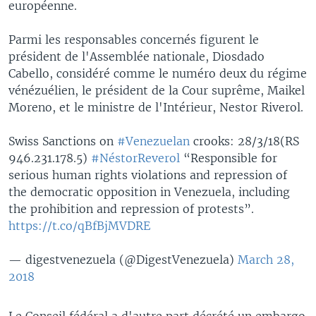
européenne.
Parmi les responsables concernés figurent le
président de l'Assemblée nationale, Diosdado
Cabello, considéré comme le numéro deux du régime
vénézuélien, le président de la Cour suprême, Maikel
Moreno, et le ministre de l'Intérieur, Nestor Riverol.
Swiss Sanctions on
#Venezuelan
crooks: 28/3/18(RS
946.231.178.5)
#NéstorReverol
“Responsible for
serious human rights violations and repression of
the democratic opposition in Venezuela, including
the prohibition and repression of protests”.
https://t.co/qBfBjMVDRE
— digestvenezuela (@DigestVenezuela)
March 28,
2018
Le Conseil fédéral a d'autre part décrété un embargo