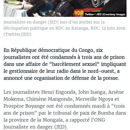
Journaliste en danger (JED) lors d’un atelier sur la
décrispation politique en RDC au Katanga, RDC, 13 juin 2018.
(Twitter/JED)
En République démocratique du Congo, six
journalistes ont été condamnés à trois ans de prison
dans une affaire de "harcèlement sexuel" impliquant
le gestionnaire de leur radio dans le nord-ouest, a
annoncé une organisation de défense de la presse.
Les journalistes Henri Engonda, John Isanga, Arsène
Mokema, Chimène Mangondo, Merveille Ngoya et
Prospère Boyange ont été condamnés mardi à "trois
ans de prison" par le tribunal de paix de Bumba dans
la province de la Mongala, a rapporté l'ONG
Journaliste en danger (JED).