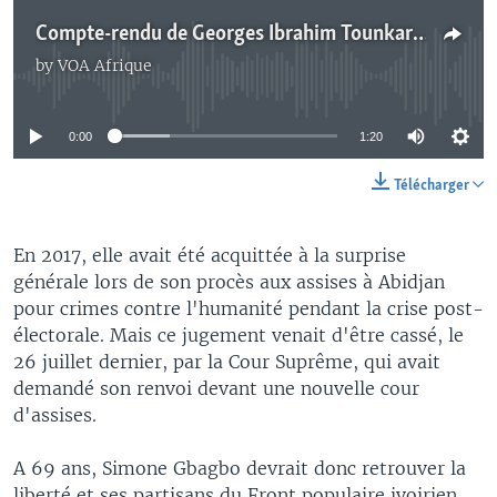
Compte-rendu de Georges Ibrahim Tounkara, correspondant VOA Afrique à Abidjan
by
VOA Afrique
No media source currently available
0:00
1:20
Télécharger
En 2017, elle avait été acquittée à la surprise
générale lors de son procès aux assises à Abidjan
pour crimes contre l'humanité pendant la crise post-
électorale. Mais ce jugement venait d'être cassé, le
26 juillet dernier, par la Cour Suprême, qui avait
demandé son renvoi devant une nouvelle cour
d'assises.
A 69 ans, Simone Gbagbo devrait donc retrouver la
liberté et ses partisans du Front populaire ivoirien