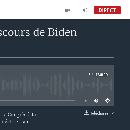
DIRECT
scours de Biden
EMBED
able
1:04
Télécharger
 le Congrès à la
EMBED
t décliner son