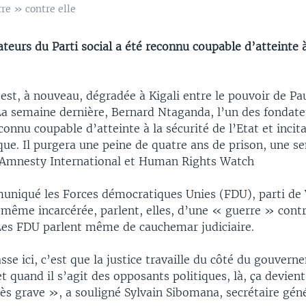
re » contre elle
teurs du Parti social a été reconnu coupable d’atteinte à
’est, à nouveau, dégradée à Kigali entre le pouvoir de P
La semaine dernière, Bernard Ntaganda, l’un des fondate
econnu coupable d’atteinte à la sécurité de l’Etat et incita
que. Il purgera une peine de quatre ans de prison, une s
Amnesty International et Human Rights Watch
niqué les Forces démocratiques Unies (FDU), parti de 
-même incarcérée, parlent, elles, d’une « guerre » cont
 Les FDU parlent même de cauchemar judiciaire.
sse ici, c’est que la justice travaille du côté du gouver
 et quand il s’agit des opposants politiques, là, ça devie
rès grave », a souligné Sylvain Sibomana, secrétaire géné