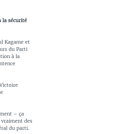
 la sécurité
aul Kagame et
urs du Parti
tion à la
entence
Victoire
re
nement – ça
nt vraiment des
ral du parti.