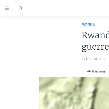
Liens
d'accessibilité
Recherche
Menu
À LA UNE
principal
MONDE
Retour
TV
AFRIQUE
Rwanda
à
RADIO
ÉTATS-UNIS
LE MONDE AUJOURD'HUI
la
guerre
navigation
AUTRES LANGUES
MONDE
VOA60 AFRIQUE
LE MONDE AUJOURD'HUI
principale
SPORT
WASHINGTON FORUM
À VOTRE AVIS
BAMBARA
15 février 2011
Retour
à
CORRESPONDANT VOA
VOTRE SANTÉ VOTRE AVENIR
FULFULDE
la
Partager
FOCUS SAHEL
LE MONDE AU FÉMININ
LINGALA
recherche
REPORTAGES
L'AMÉRIQUE ET VOUS
SANGO
VOUS + NOUS
DIALOGUE DES RELIGIONS
CARNET DE SANTÉ
RM SHOW