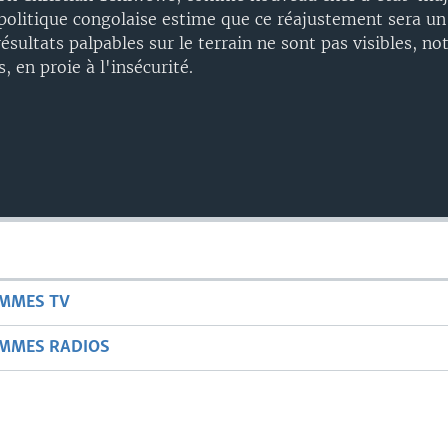
opolitique congolaise estime que ce réajustement sera 
résultats palpables sur le terrain ne sont pas visibles, 
, en proie à l'insécurité.
AMMES TV
AMMES RADIOS