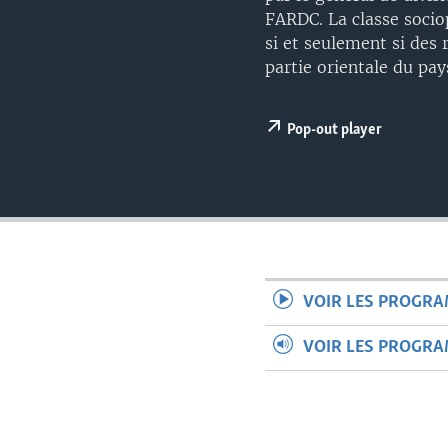
FARDC. La classe soci
si et seulement si des 
partie orientale du pays
Pop-out player
VOIR LES PROGR
VOIR LES PROGR