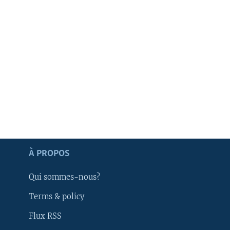
Apprenez L'anglais
À PROPOS
SUIVEZ-NOUS
Qui sommes-nous?
Terms & policy
Flux RSS
Langues