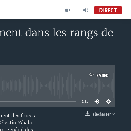
DIRECT
ent dans les rangs de
EMBED
able
2:21
Télécharger
ment des forces
EMBED
élestin Mbala
or général des