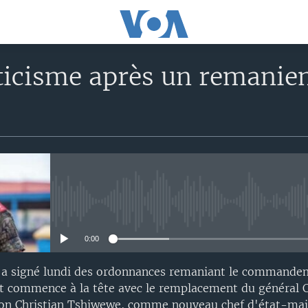
ticisme après un remaniem
No media source currently avail
0:00
C a signé lundi des ordonnances remaniant le commande
 commence à la tête avec le remplacement du général C
sion Christian Tshiwewe, comme nouveau chef d'état-maj