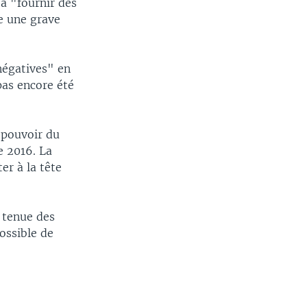
 à "fournir des
e une grave
 négatives" en
pas encore été
 pouvoir du
e 2016. La
er à la tête
 tenue des
ossible de