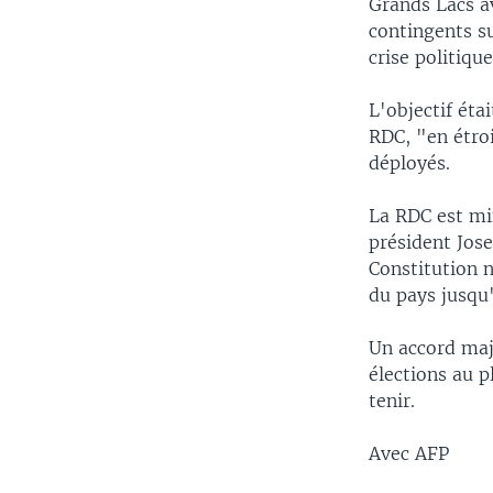
Grands Lacs av
contingents s
crise politique
L'objectif éta
RDC, "en étroi
déployés.
La RDC est mi
président Jos
Constitution n
du pays jusqu'
Un accord maj
élections au p
tenir.
Avec AFP