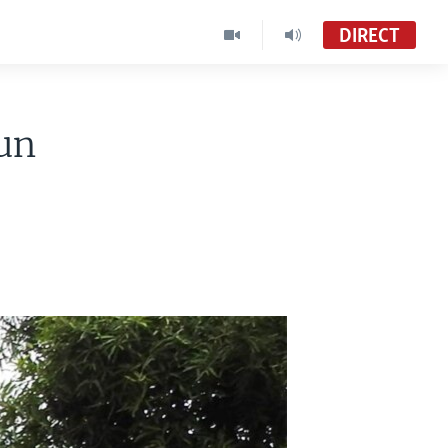
DIRECT
un