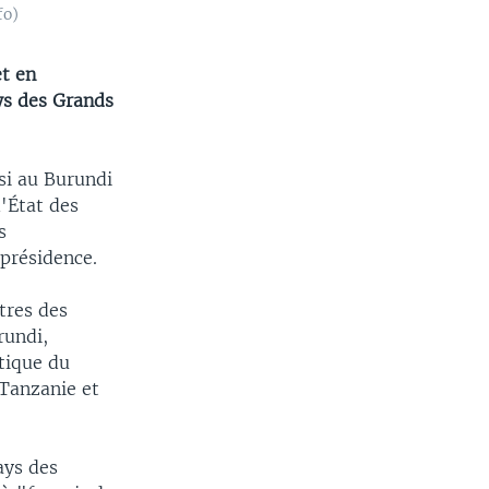
fo)
et en
ys des Grands
si au Burundi
'État des
s
présidence.
tres des
rundi,
tique du
Tanzanie et
ays des