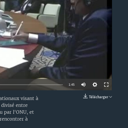
able
1:45
Télécharger
nationaux visant à
EMBED
 divisé entre
u par l'ONU, et
 rencontrer à