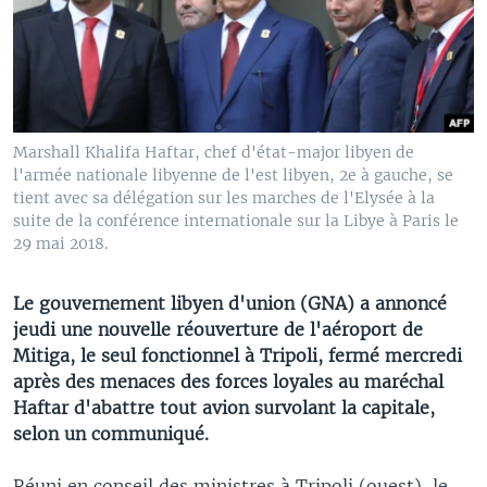
Marshall Khalifa Haftar, chef d'état-major libyen de
l'armée nationale libyenne de l'est libyen, 2e à gauche, se
tient avec sa délégation sur les marches de l'Elysée à la
suite de la conférence internationale sur la Libye à Paris le
29 mai 2018.
Le gouvernement libyen d'union (GNA) a annoncé
jeudi une nouvelle réouverture de l'aéroport de
Mitiga, le seul fonctionnel à Tripoli, fermé mercredi
après des menaces des forces loyales au maréchal
Haftar d'abattre tout avion survolant la capitale,
selon un communiqué.
Réuni en conseil des ministres à Tripoli (ouest), le