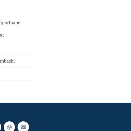
tipartisme
DC
umbashi