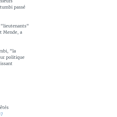
sieurs
atumbi passé
s "lieutenants"
rt Mende, a
mbi, "la
ur politique
tissant
rêtés
a7