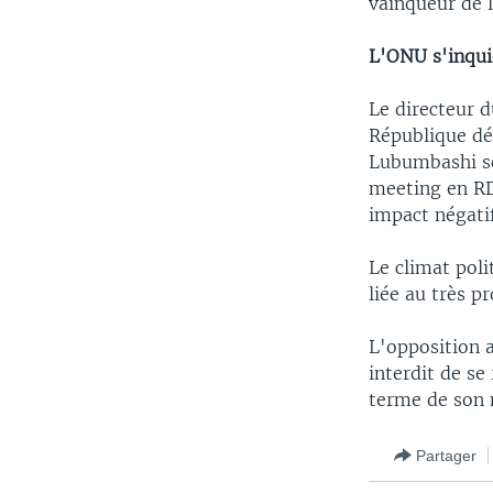
vainqueur de 
L'ONU s'inqui
Le directeur 
République dé
Lubumbashi so
meeting en RD
impact négatif
Le climat poli
liée au très p
L'opposition a
interdit de s
terme de son
Partager