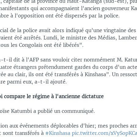
 capitale de la province du Haut-Katanga (sud-est), plu
manifestants qui accompagnaient l'ancien gouverneur K
re à l'opposition ont été dispersés par la police.
cial de la police avait alors indiqué qu'une vingtaine de
aient été arrêtés. Lundi, le ministre des Médias, Lambe
ous les Congolais ont été libérés".
a-t-il dit à l'AFP sans vouloir citer nommément M. Katu
quatre étrangers prétendument gardes du corps d'un acte
rée au clair, ils ont été transférés à Kinshasa". Un ressor
re parmi eux, a-t-il ajouté.
 compare le régime à l'ancienne dictature
Moïse Katumbi a publié un communiqué.
tion aux événements déplorables d'hier; mes proches ar
t sont transférés à
#Kinshasa
pic.twitter.com/xVySopKC