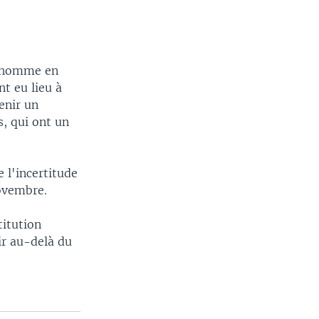
 l'homme en
t eu lieu à
enir un
, qui ont un
 l'incertitude
novembre.
titution
ir au-delà du