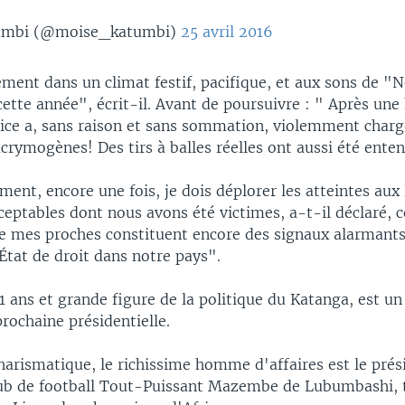
umbi (@moise_katumbi)
25 avril 2016
ment dans un climat festif, pacifique, et aux sons de "
cette année", écrit-il. Avant de poursuivre : " Après une
lice a, sans raison et sans sommation, violemment chargé
crymogènes! Des tirs à balles réelles ont aussi été ente
nt, encore une fois, je dois déplorer les atteintes aux l
ceptables dont nous avons été victimes, a-t-il déclaré, 
de mes proches constituent encore des signaux alarmants
'État de droit dans notre pays".
 ans et grande figure de la politique du Katanga, est un
prochaine présidentielle.
harismatique, le richissime homme d'affaires est le prés
lub de football Tout-Puissant Mazembe de Lubumbashi, t