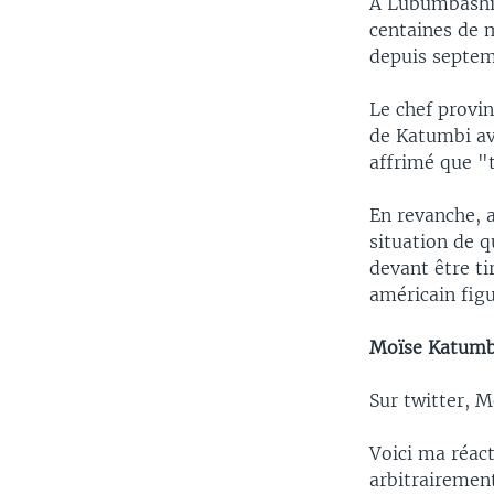
A Lubumbashi,
centaines de 
depuis septemb
Le chef provin
de Katumbi av
affrimé que "t
En revanche, 
situation de 
devant être ti
américain figu
Moïse Katumbi
Sur twitter, 
Voici ma réac
arbitrairemen