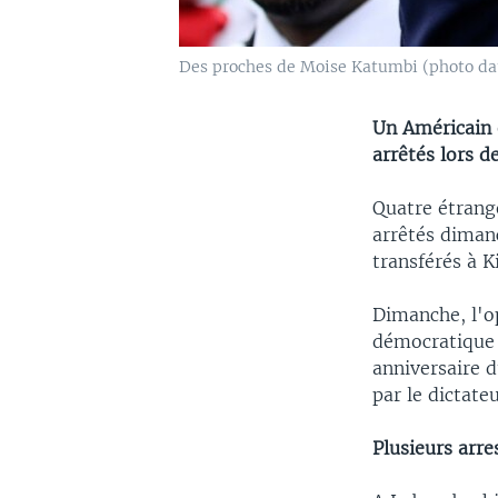
Des proches de Moise Katumbi (photo dat
Un Américain 
arrêtés lors 
Quatre étrang
arrêtés diman
transférés à K
Dimanche, l'o
démocratique 
anniversaire d
par le dictat
Plusieurs arre