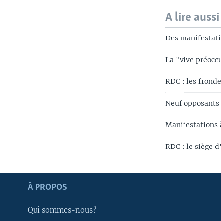
A lire aussi
Des manifestati
La "vive préocc
RDC : les frond
Neuf opposants 
Manifestations
RDC : le siège d
Apprenez L'anglais
À PROPOS
SUIVEZ-NOUS
Qui sommes-nous?