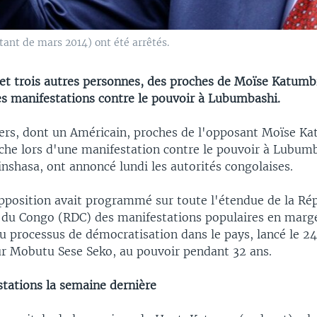
ant de mars 2014) ont été arrêtés.
et trois autres personnes, des proches de Moïse Katumbi
des manifestations contre le pouvoir à Lubumbashi.
ers, dont un Américain, proches de l'opposant Moïse Ka
che lors d'une manifestation contre le pouvoir à Lubumb
inshasa, ont annoncé lundi les autorités congolaises.
pposition avait programmé sur toute l'étendue de la Ré
du Congo (RDC) des manifestations populaires en marg
u processus de démocratisation dans le pays, lancé le 24
eur Mobutu Sese Seko, au pouvoir pendant 32 ans.
stations la semaine dernière