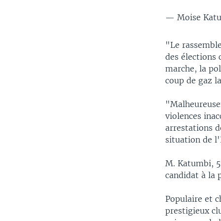
— Moise Kat
"Le rassemble
des élections 
marche, la po
coup de gaz la
"Malheureuseme
violences inac
arrestations 
situation de l
M. Katumbi, 51
candidat à la 
Populaire et c
prestigieux c