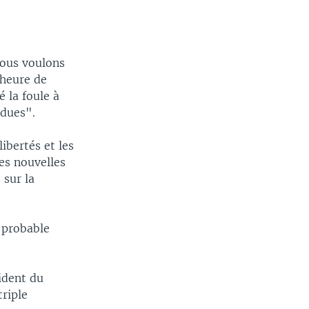
Nous voulons
 heure de
 la foule à
ndues".
ibertés et les
ces nouvelles
 sur la
 probable
ident du
riple