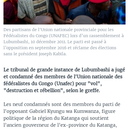
Des partisans de l'Union nationale provinciale pour les
Fédéralistes du Congo (UNAFEC) lors d’un rassemblement à
Lubumbashi, 10 décembre 2011. Le parti est passé à
l’opposition en septembre 2016 et réclame des élections
sans le président joseph Kabila.
Le tribunal de grande instance de Lubumbashi a jugé
et condamné des membres de l'Union nationale des
fédéralistes du Congo (Unafec) pour "vol",
"destruction et rébellion", selon le greffe.
Les neuf condamnés sont des membres du parti de
l'opposant Gabriel Kyungu wa Kumwanza, figure
politique de la région du Katanga qui soutient
l’ancien gouverneur de l’ex-province du Katanga,