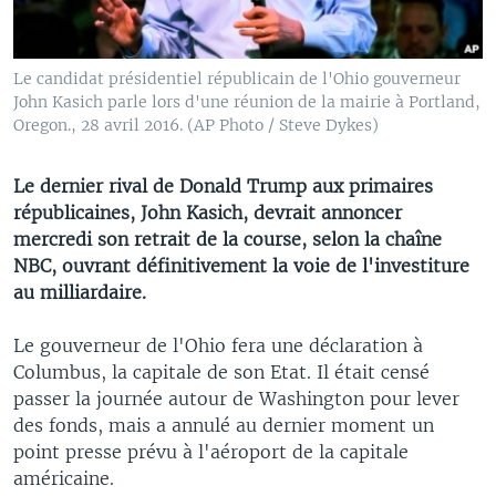
Le candidat présidentiel républicain de l'Ohio gouverneur
John Kasich parle lors d'une réunion de la mairie à Portland,
Oregon., 28 avril 2016. (AP Photo / Steve Dykes)
Le dernier rival de Donald Trump aux primaires
républicaines, John Kasich, devrait annoncer
mercredi son retrait de la course, selon la chaîne
NBC, ouvrant définitivement la voie de l'investiture
au milliardaire.
Le gouverneur de l'Ohio fera une déclaration à
Columbus, la capitale de son Etat. Il était censé
passer la journée autour de Washington pour lever
des fonds, mais a annulé au dernier moment un
point presse prévu à l'aéroport de la capitale
américaine.