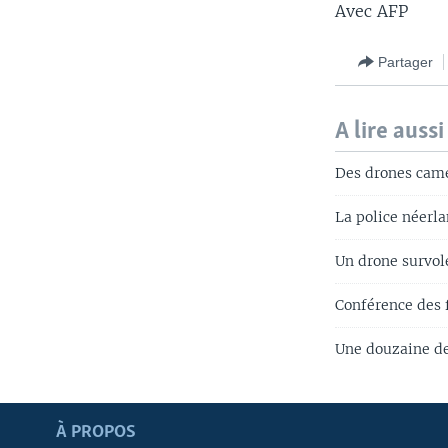
Avec AFP
Partager
A lire aussi
Des drones came
La police néerla
Un drone survol
Conférence des f
Une douzaine de
Apprenez L'anglais
À PROPOS