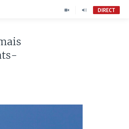
DIRECT
 mais
ats-