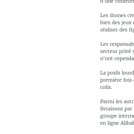
d'une confére
Les drones civ
bien des jeux 
réaliser des f
Les responsabl
secteur privé 
n'ont cependa
La poids lour
première fois 
colis.
Parmi les autr
livraisons par
groupe intern
en ligne Aliba