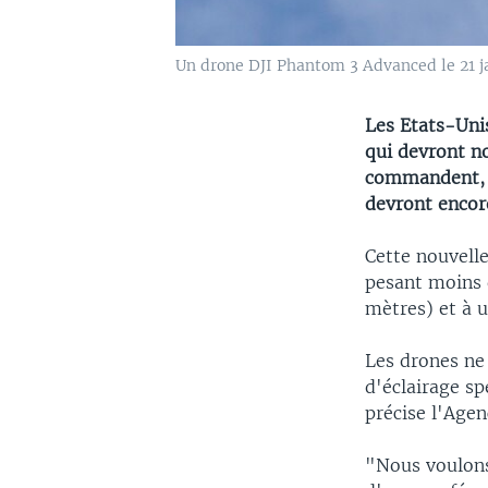
Un drone DJI Phantom 3 Advanced le 21 ja
Les Etats-Uni
qui devront n
commandent, 
devront encor
Cette nouvell
pesant moins d
mètres) et à 
Les drones ne 
d'éclairage sp
précise l'Agen
"Nous voulons 