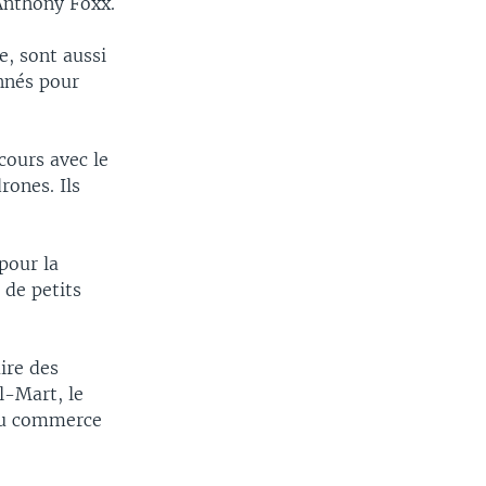
Anthony Foxx.
e, sont aussi
onnés pour
cours avec le
rones. Ils
pour la
 de petits
aire des
l-Mart, le
 du commerce