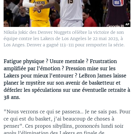
Nikola Jokic des Denver Nuggets célèbre la victoire de son
équipe contre les Lakers de Los Angeles le 22 mai 2023, à
Los Anges. Denver a gagné 113-111 pour remporter la série.
Fatigue physique ? Usure mentale ? Frustration
amplifiée par l'émotion ? Pression mise sur les
Lakers pour mieux l'entourer ? LeBron James laisse
planer le mystère sur son avenir de basketteur et
déferler les spéculations sur une éventuelle retraite à
38 ans.
"Nous verrons ce qui se passera... Je ne sais pas. Pour
ce qui est du basket, j'ai beaucoup de choses à
penser". Ces propos sibyllins, prononcés lundi soir
après l'élimination des Lakers en finale de