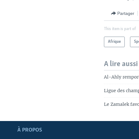
Partager
This item is part of
Afrique
Sp
A lire aussi
Al-Ahly remport
Ligue des champ
Le Zamalek favo
Apprenez L'anglais
À PROPOS