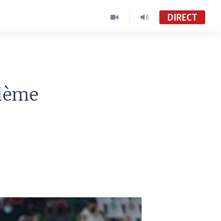
DIRECT
n
sième