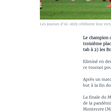
Les joueurs d'Al-Ahly célèbrent leur victo
Le champion d
troisième plac
tab à 2) les B
Eliminé en de
ce tournoi pou
Après un matc
but à la fin d
La finale du 
de la pandémi
Monterrey (M