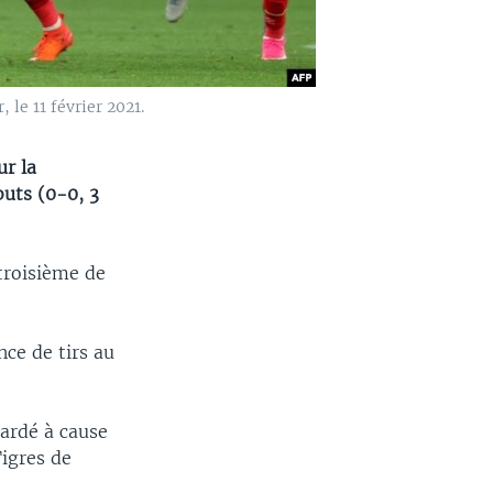
 le 11 février 2021.
ur la
buts (0-0, 3
troisième de
ce de tirs au
tardé à cause
igres de