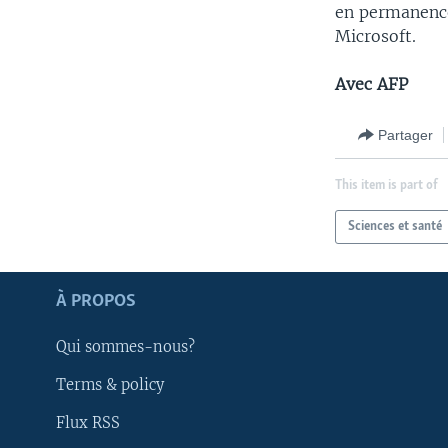
en permanence
Microsoft.
Avec AFP
Partager
This item is part of
Sciences et santé
Apprenez L'anglais
À PROPOS
SUIVEZ-NOUS
Qui sommes-nous?
Terms & policy
Flux RSS
Langues