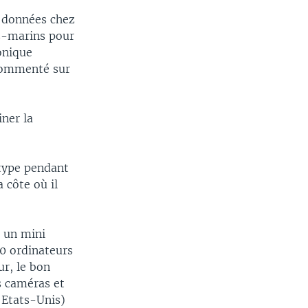
e données chez
us-marins pour
onique
 commenté sur
iner la
otype pendant
 côte où il
t un mini
0 ordinateurs
ur, le bon
s caméras et
 Etats-Unis)