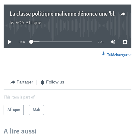
La classe politique malienne dénonce une "oligarchie militaire"
by
VOA Afrique
No media source currently available
0:00
2:31
Télécharger
Partager
Follow us
This item is part of
Afrique
Mali
A lire aussi