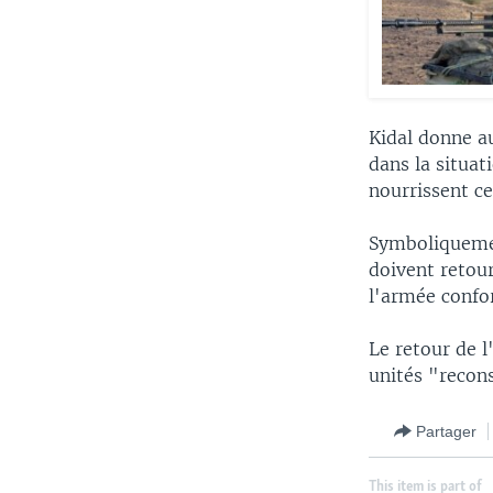
Kidal donne au
dans la situat
nourrissent ce
Symboliquemen
doivent retour
l'armée confo
Le retour de 
unités "recon
Partager
This item is part of