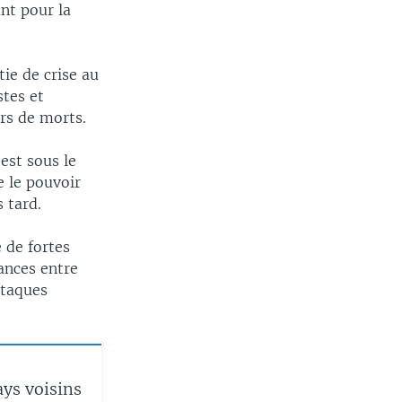
nt pour la
ie de crise au
stes et
ers de morts.
est sous le
e le pouvoir
 tard.
e de fortes
ances entre
ttaques
ays voisins