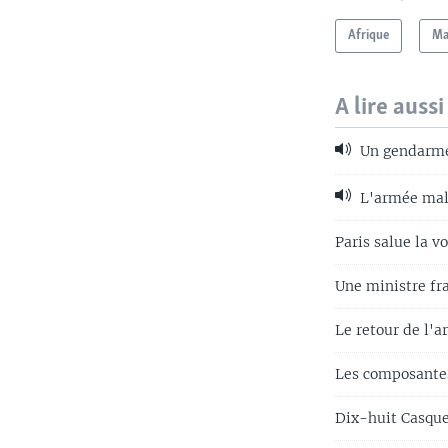
Afrique
Ma
A lire aussi
Un gendarme 
L'armée mali
Paris salue la v
Une ministre fr
Le retour de l'a
Les composantes
Dix-huit Casques