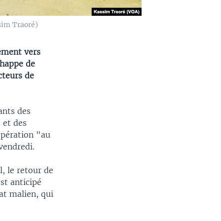
sim Traoré)
iement vers
chappe de
cteurs de
ants des
 et des
opération "au
vendredi.
, le retour de
st anticipé
at malien, qui