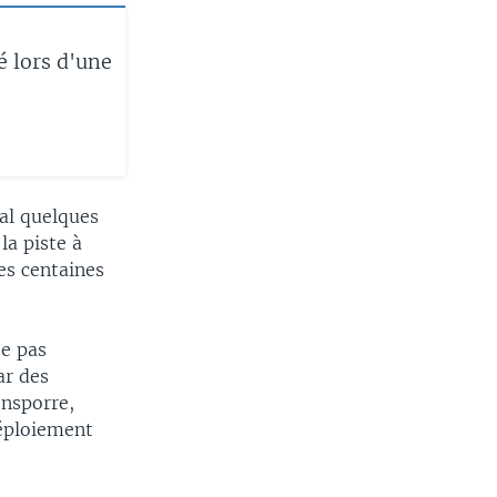
é lors d'une
dal quelques
la piste à
es centaines
se pas
ar des
ensporre,
déploiement