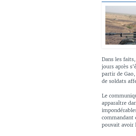
Dans les faits
jours après s'
partir de Gao
de soldats aff
Le communiqué
apparaître da
impondérables
commandant de
pouvait avoir 