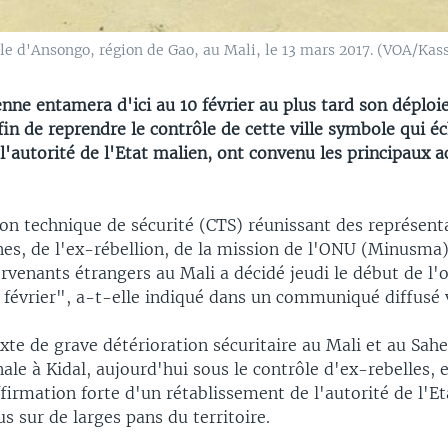
le d'Ansongo, région de Gao, au Mali, le 13 mars 2017. (VOA/Kas
nne entamera d'ici au 10 février au plus tard son déplo
fin de reprendre le contrôle de cette ville symbole qui é
l'autorité de l'Etat malien, ont convenu les principaux a
n technique de sécurité (CTS) réunissant des représent
nes, de l'ex-rébellion, de la mission de l'ONU (Minusma)
ervenants étrangers au Mali a décidé jeudi le début de l'
0 février", a-t-elle indiqué dans un communiqué diffusé 
te de grave détérioration sécuritaire au Mali et au Sahel
ale à Kidal, aujourd'hui sous le contrôle d'ex-rebelles, e
rmation forte d'un rétablissement de l'autorité de l'Et
us sur de larges pans du territoire.