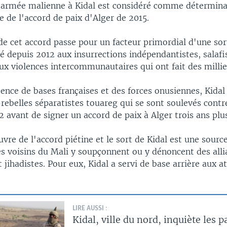
l'armée malienne à Kidal est considéré comme détermina
 de l'accord de paix d'Alger de 2015.
de cet accord passe pour un facteur primordial d'une sort
é depuis 2012 aux insurrections indépendantistes, salafi
aux violences intercommunautaires qui ont fait des milli
ence de bases françaises et des forces onusiennes, Kidal 
rebelles séparatistes touareg qui se sont soulevés contr
2 avant de signer un accord de paix à Alger trois ans plus
vre de l'accord piétine et le sort de Kidal est une sourc
es voisins du Mali y soupçonnent ou y dénoncent des alli
t jihadistes. Pour eux, Kidal a servi de base arrière aux a
LIRE AUSSI :
Kidal, ville du nord, inquiète les p