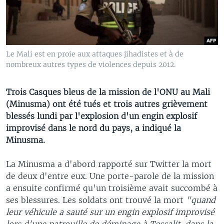
Le Mali est en proie aux attaques jihadistes et à de
nombreux autres types de violences depuis 2012.
Trois Casques bleus de la mission de l'ONU au Mali
(Minusma) ont été tués et trois autres grièvement
blessés lundi par l'explosion d'un engin explosif
improvisé dans le nord du pays, a indiqué la
Minusma.
La Minusma a d'abord rapporté sur Twitter la mort
de deux d'entre eux. Une porte-parole de la mission
a ensuite confirmé qu'un troisième avait succombé à
ses blessures. Les soldats ont trouvé la mort
"quand
leur véhicule a sauté sur un engin explosif improvisé
lors d'une patrouille de déminage à Tessalit, dans la