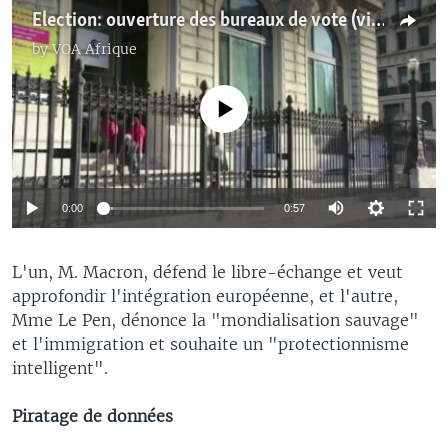
Election: ouverture des bureaux de vote (vidéo)
by
VOA Afrique
No media source currently available
0:00
0:57
L'un, M. Macron, défend le libre-échange et veut
approfondir l'intégration européenne, et l'autre,
Mme Le Pen, dénonce la "mondialisation sauvage"
et l'immigration et souhaite un "protectionnisme
intelligent".
Piratage de données