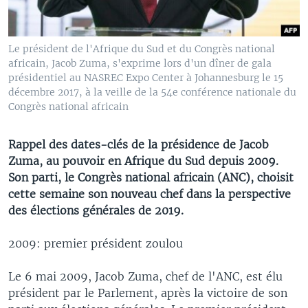
Le président de l'Afrique du Sud et du Congrès national
africain, Jacob Zuma, s'exprime lors d'un dîner de gala
présidentiel au NASREC Expo Center à Johannesburg le 15
décembre 2017, à la veille de la 54e conférence nationale du
Congrès national africain
Rappel des dates-clés de la présidence de Jacob
Zuma, au pouvoir en Afrique du Sud depuis 2009.
Son parti, le Congrès national africain (ANC), choisit
cette semaine son nouveau chef dans la perspective
des élections générales de 2019.
2009: premier président zoulou
Le 6 mai 2009, Jacob Zuma, chef de l'ANC, est élu
président par le Parlement, après la victoire de son