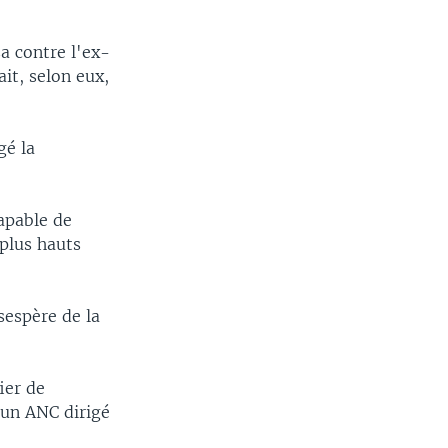
a contre l'ex-
it, selon eux,
gé la
apable de
 plus hauts
sespère de la
ier de
'un ANC dirigé