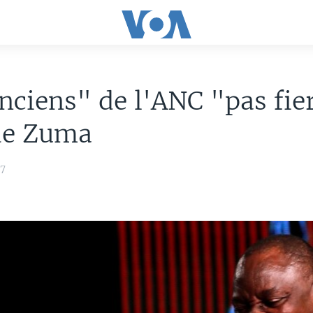
nciens" de l'ANC "pas fie
 de Zuma
17