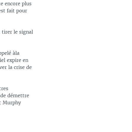
e encore plus
st fait pour
tirer le signal
pelé àla
el expire en
er la crise de
tres
 de démettre
nt Murphy