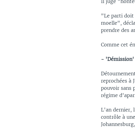
Il juge "hont
"Le parti doit
moelle", décl
prendre des a
Comme cet émi
- 'Démission'
Détournements 
reprochées à J
pouvoir sans p
régime d'apar
L'an dernier, 
contrôle à une
Johannesburg, 