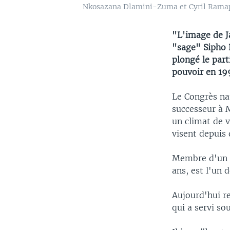
Nkosazana Dlamini-Zuma et Cyril Ramapho
"L'image de J
"sage" Sipho P
plongé le part
pouvoir en 19
Le Congrès nat
successeur à M
un climat de v
visent depuis 
Membre d'un g
ans, est l'un 
Aujourd'hui re
qui a servi s