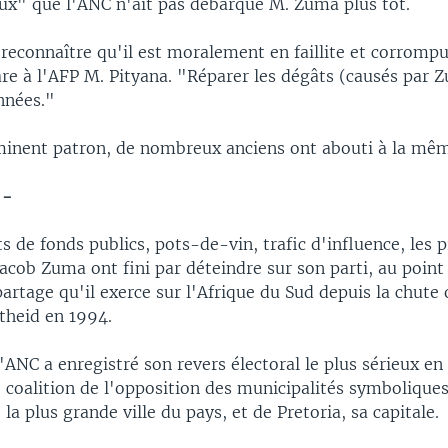
eux" que l'ANC n'ait pas débarqué M. Zuma plus tôt.
 reconnaître qu'il est moralement en faillite et corrompu
are à l'AFP M. Pityana. "Réparer les dégâts (causés par 
nnées."
nent patron, de nombreux anciens ont abouti à la mêm
 -
de fonds publics, pots-de-vin, trafic d'influence, les p
acob Zuma ont fini par déteindre sur son parti, au point
artage qu'il exerce sur l'Afrique du Sud depuis la chute o
theid en 1994.
l'ANC a enregistré son revers électoral le plus sérieux en
 coalition de l'opposition des municipalités symbolique
la plus grande ville du pays, et de Pretoria, sa capitale.