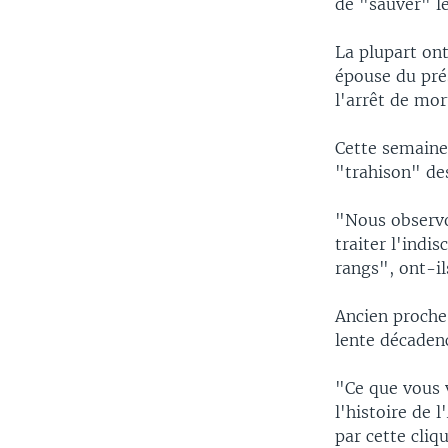
de "sauver" le
La plupart ont
épouse du pré
l'arrêt de mo
Cette semaine,
"trahison" des
"Nous observon
traiter l'indi
rangs", ont-il
Ancien proche 
lente décaden
"Ce que vous v
l'histoire de 
par cette cliq