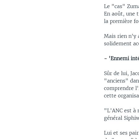
Le "cas" Zuma 
En août, une 
la première fo
Mais rien n'y 
solidement ac
- 'Ennemi inté
Sûr de lui, J
"anciens" dans
comprendre l'A
cette organisa
"L'ANC est à n
général Siphi
Lui et ses pai