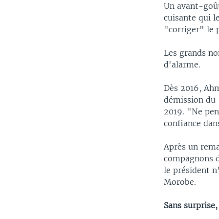
Un avant-goût
cuisante qui l
"corriger" le p
Les grands nom
d'alarme.
Dès 2016, Ahm
démission du 
2019. "Ne pens
confiance dans
Après un rema
compagnons de
le président n
Morobe.
Sans surprise,