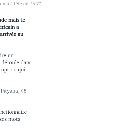
Zuma à tête de l'ANC
ude mais le
fricain a
arrivée au
ire un
e déroule dans
ruption qui
Pityana, 58
onctionnaire
ses mots.