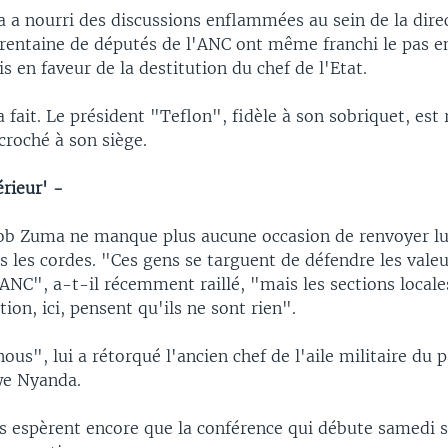
a nourri des discussions enflammées au sein de la direc
trentaine de députés de l'ANC ont même franchi le pas e
is en faveur de la destitution du chef de l'Etat.
a fait. Le président "Teflon", fidèle à son sobriquet, est 
croché à son siège.
rieur' -
acob Zuma ne manque plus aucune occasion de renvoyer 
 les cordes. "Ces gens se targuent de défendre les valeu
NC", a-t-il récemment raillé, "mais les sections locale
tion, ici, pensent qu'ils ne sont rien".
ous", lui a rétorqué l'ancien chef de l'aile militaire du pa
we Nyanda.
rs espèrent encore que la conférence qui débute samedi s