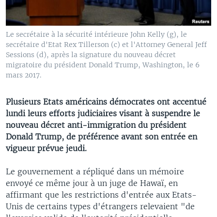
Le secrétaire à la sécurité intérieure John Kelly (g), le
secrétaire d'Etat Rex Tillerson (c) et l'Attorney General Jeff
Sessions (d), après la signature du nouveau décret
migratoire du président Donald Trump, Washington, le 6
mars 2017.
Plusieurs Etats américains démocrates ont accentué
lundi leurs efforts judiciaires visant à suspendre le
nouveau décret anti-immigration du président
Donald Trump, de préférence avant son entrée en
vigueur prévue jeudi.
Le gouvernement a répliqué dans un mémoire
envoyé ce même jour à un juge de Hawaï, en
affirmant que les restrictions d'entrée aux Etats-
Unis de certains types d'étrangers relevaient "de