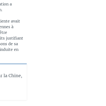
ation a
n.
iente avait
iennes à
être
ts justifiant
sons de sa
 induite en
r la Chine,