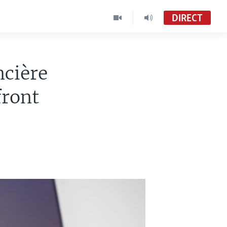
DIRECT
ncière
front