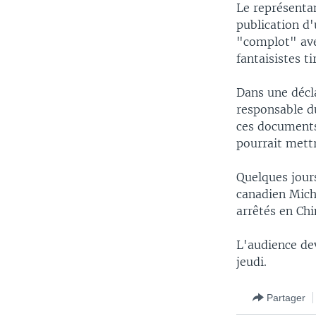
Le représentan
publication d
"complot" avec
fantaisistes t
Dans une décl
responsable du
ces documents 
pourrait mett
Quelques jour
canadien Mich
arrêtés en Chi
L'audience dev
jeudi.
Partager