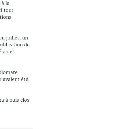
 à la
i tout
tions
 juillet, un
ublication de
ékin et
iplomate
 avaient été
a à huis clos