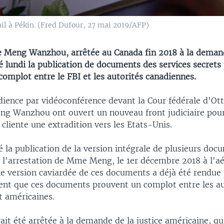
l à Pékin. (Fred Dufour, 27 mai 2019/AFP)
e Meng Wanzhou, arrêtée au Canada fin 2018 à la deman
é lundi la publication de documents des services secrets
complot entre le FBI et les autorités canadiennes.
dience par vidéoconférence devant la Cour fédérale d'Ott
ng Wanzhou ont ouvert un nouveau front judiciaire pour
r cliente une extradition vers les Etats-Unis.
é la publication de la version intégrale de plusieurs doc
s l'arrestation de Mme Meng, le 1er décembre 2018 à l'a
e version caviardée de ces documents a déjà été rendue 
ent que ces documents prouvent un complot entre les au
t américaines.
t été arrêtée à la demande de la justice américaine, qui