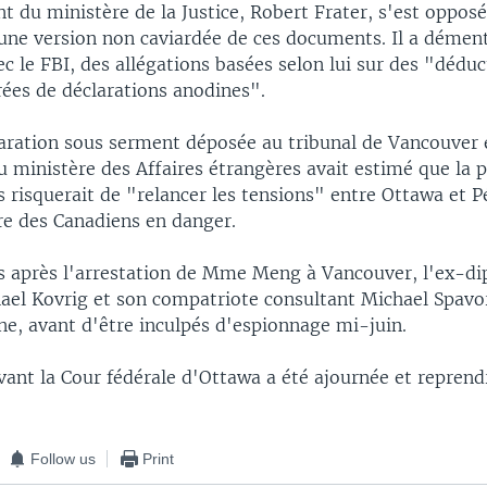
t du ministère de la Justice, Robert Frater, s'est opposé
'une version non caviardée de ces documents. Il a dément
 le FBI, des allégations basées selon lui sur des "déduc
irées de déclarations anodines".
aration sous serment déposée au tribunal de Vancouver en
 ministère des Affaires étrangères avait estimé que la p
risquerait de "relancer les tensions" entre Ottawa et P
re des Canadiens en danger.
s après l'arrestation de Mme Meng à Vancouver, l'ex-d
ael Kovrig et son compatriote consultant Michael Spavor
ne, avant d'être inculpés d'espionnage mi-juin.
ant la Cour fédérale d'Ottawa a été ajournée et reprendr
Follow us
Print