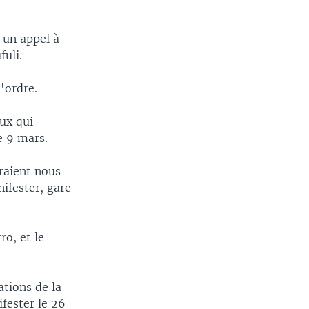
 un appel à
uli.
'ordre.
ux qui
e 9 mars.
draient nous
nifester, gare
ro, et le
ations de la
ifester le 26