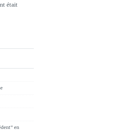
nt était
ie
édent" en