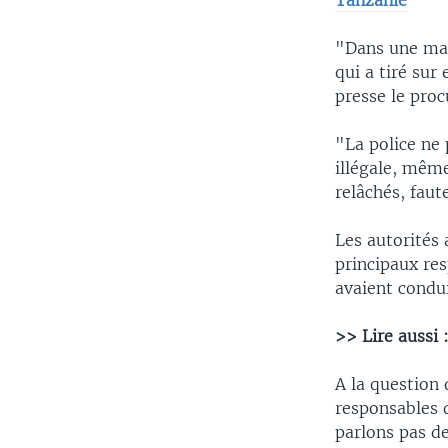
Tanzanie
"Dans une man
qui a tiré sur 
presse le pro
"La police ne 
illégale, même
relâchés, faut
Les autorités 
principaux re
avaient condui
>> Lire aussi 
A la question 
responsables d
parlons pas de