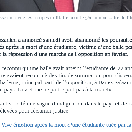
se en revue les troupes militaire pour le 56e anniversaire de 
nzanien a annoncé samedi avoir abandonné les poursuite
tés après la mort d'une étudiante, victime d'une balle pe
 la répression d'une marche de l'opposition en février.
t reconnu qu'une balle avait atteint l'étudiante de 22 ans
dre avaient recouru à des tirs de sommation pour disper
hadema, principal parti de l'opposition, à Dar es Salaam,
pays. La victime ne participait pas à la marche.
avait suscité une vague d'indignation dans le pays et de
 élevées pour réclamer justice.
:
Vive émotion après la mort d'une étudiante tuée par la