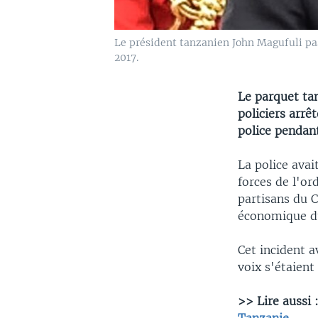
Le président tanzanien John Magufuli pas
2017.
Le parquet ta
policiers arrê
police pendant
La police avai
forces de l'or
partisans du C
économique du 
Cet incident 
voix s'étaient
>> Lire aussi 