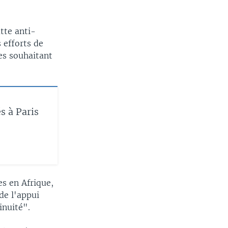
.
tte anti-
 efforts de
es souhaitant
s à Paris
s en Afrique,
de l'appui
inuité".