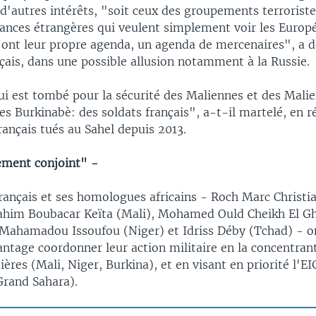
 d'autres intérêts, "soit ceux des groupements terroriste
ances étrangères qui veulent simplement voir les Europé
s ont leur propre agenda, un agenda de mercenaires", a 
çais, dans une possible allusion notamment à la Russie.
ui est tombé pour la sécurité des Maliennes et des Malie
es Burkinabè: des soldats français", a-t-il martelé, en r
français tués au Sahel depuis 2013.
ent conjoint" -
français et ses homologues africains - Roch Marc Christi
rahim Boubacar Keïta (Mali), Mohamed Ould Cheikh El G
 Mahamadou Issoufou (Niger) et Idriss Déby (Tchad) - o
ntage coordonner leur action militaire en la concentrant
tières (Mali, Niger, Burkina), et en visant en priorité l'EI
Grand Sahara).