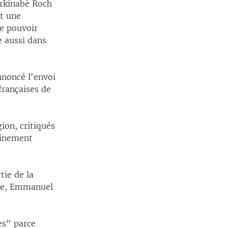
urkinabè Roch
t une
e pouvoir
e aussi dans
noncé l'envoi
françaises de
gion, critiqués
leinement
tie de la
ise, Emmanuel
es" parce