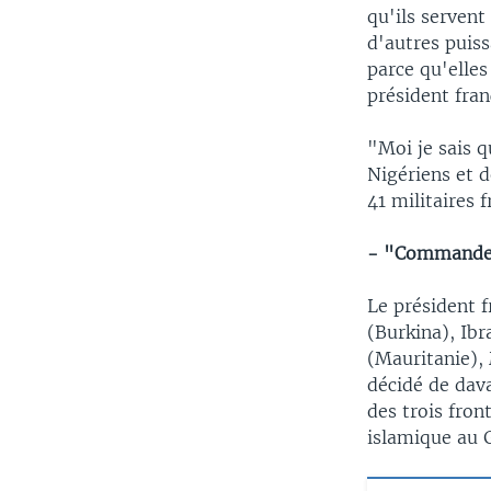
qu'ils servent
d'autres puiss
parce qu'elle
président fran
"Moi je sais q
Nigériens et d
41 militaires 
- "Commandem
Le président 
(Burkina), Ib
(Mauritanie),
décidé de dava
des trois fron
islamique au 