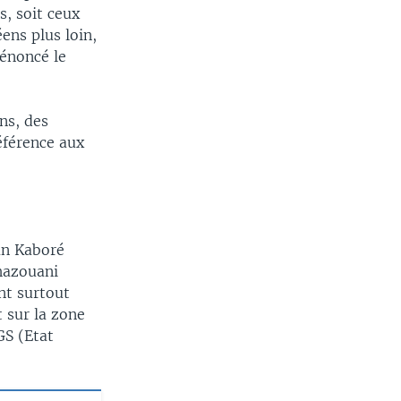
s, soit ceux
ens plus loin,
dénoncé le
ns, des
éférence aux
an Kaboré
hazouani
nt surtout
 sur la zone
GS (Etat