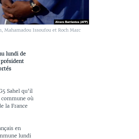
on, Mahamadou Issoufou et Roch Marc
u lundi de
e président
ortés
G5 Sahel qu'il
ion commune où
de la France
ançais en
commune lundi