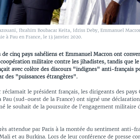
azouani, Ibrahim Boubacar Keita, Idriss Deby, Emmanuel Macr
e à Pau en France, le 13 janvier 2020.
s de cinq pays sahéliens et Emmanuel Macron ont conven
 coopération militaire contre les jihadistes, tandis que l
çait avec colère des discours "indignes" anti-français p
 des "puissances étrangères".
réclamait le président français, les dirigeants des pays 
 à Pau (sud-ouest de la France) ont signé une déclarat
mé le souhait de la poursuite de l'engagement militaire 
rès attendue par Paris à la montée du sentiment anti-fr
 Mali et au Burkina. Lors de leur conférence de presse 