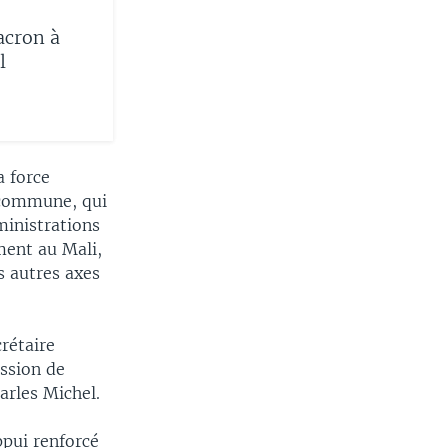
acron à
l
a force
n commune, qui
ministrations
ment au Mali,
s autres axes
crétaire
ission de
arles Michel.
ppui renforcé