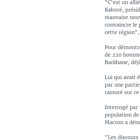
"C'est un all
Kaboré, prési
mauvaise nouv
convaincre le 
cette région",
Pour démontre
de 220 hommes
Barkhane, déj
Lui qui avait 
par une partie
rassuré sur ce
Interrogé par 
population de 
Macron a dénon
"Les discours