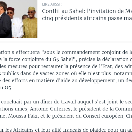
LIRE AUSSI :
Conflit au Sahel: l'invitation de M
cinq présidents africains passe ma
ation s'effectuera "sous le commandement conjoint de l
 la force conjointe du G5 Sahel", précise la déclaratio
es mesures pour restaurer la présence de l'Etat, des ad
s publics dans de vastes zones où elle n'est plus, notam
e des efforts en matière d'aide au développement, un de
du G5.
oncluait par un dîner de travail auquel s'est joint le se
ations unies, Antonio Guterres, le président de la Comm
ine, Moussa Faki, et le président du Conseil européen, Ch
r les Africains et leur allié français de plaider pour un a