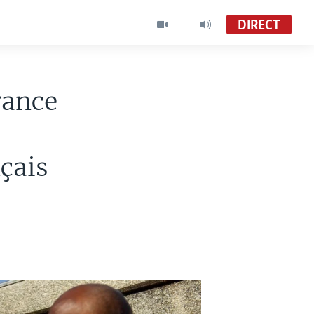
DIRECT
rance
çais