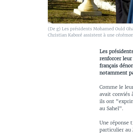
(De g) Les présidents Mohamed Ould Gh
Christian Kaboré assistent à une cérémoni
Les président
renforcer leur
français dénon
notamment par
Comme le leur 
avait conviés
ils ont "expri
au Sahel".
Une réponse t
particulier au