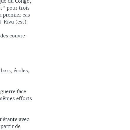
ique du Congo,
t" pour trois
n premier cas
-Kivu (est).
t des couvre-
bars, écoles,
 guerre face
 mêmes efforts
uiétante avec
 partir de