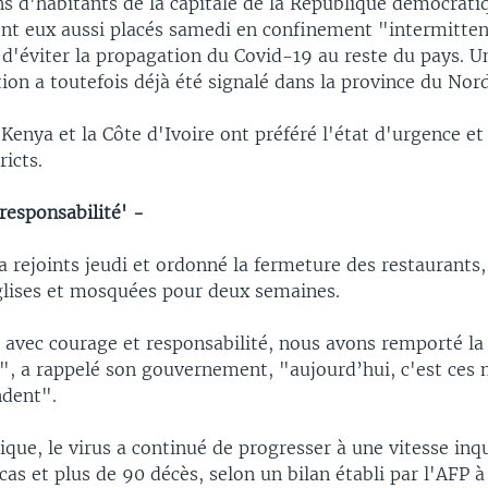
ns d'habitants de la capitale de la République démocrat
ont eux aussi placés samedi en confinement "intermitten
 d'éviter la propagation du Covid-19 au reste du pays. U
on a toutefois déjà été signalé dans la province du Nord
 Kenya et la Côte d'Ivoire ont préféré l'état d'urgence e
ricts.
responsabilité' -
a rejoints jeudi et ordonné la fermeture des restaurants, 
églises et mosquées pour deux semaines.
s, avec courage et responsabilité, nous avons remporté la
a", a rappelé son gouvernement, "aujourd’hui, c'est ces
ndent".
ique, le virus a continué de progresser à une vitesse inq
cas et plus de 90 décès, selon un bilan établi par l'AFP à