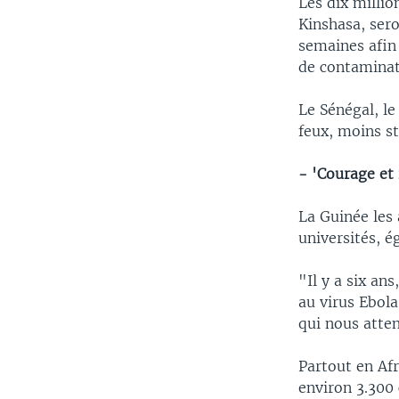
Les dix millio
Kinshasa, ser
semaines afin
de contaminati
Le Sénégal, le
feux, moins st
- 'Courage et 
La Guinée les 
universités, 
"Il y a six an
au virus Ebol
qui nous atte
Partout en Afr
environ 3.300 