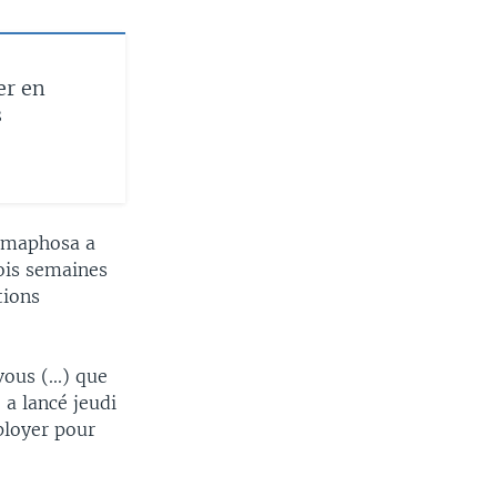
er en
s
Ramaphosa a
ois semaines
tions
ous (...) que
 a lancé jeudi
éployer pour