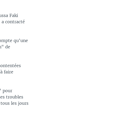
ussa Faki
 a contracté
compte qu'une
n" de
contentées
à faire
" pour
des troubles
tous les jours