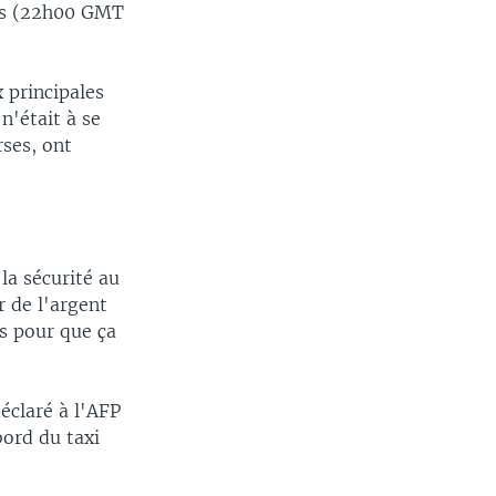
les (22h00 GMT
 principales
n'était à se
rses, ont
la sécurité au
r de l'argent
ps pour que ça
déclaré à l'AFP
bord du taxi