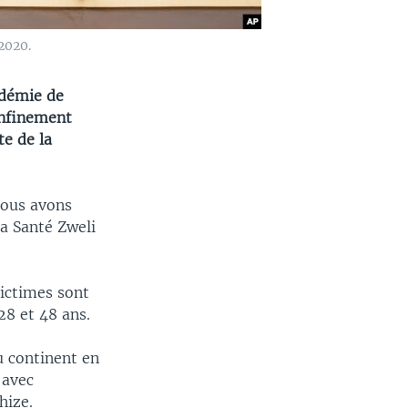
2020.
idémie de
onfinement
te de la
nous avons
la Santé Zweli
victimes sont
28 et 48 ans.
du continent en
 avec
hize.