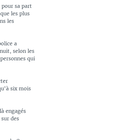
 pour sa part
 que les plus
ns les
olice a
uit, selon les
 personnes qui
cter
qu'à six mois
-là engagés
 sur des