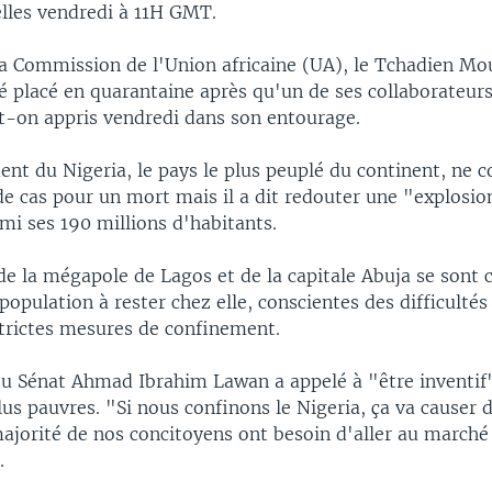
elles vendredi à 11H GMT.
la Commission de l'Union africaine (UA), le Tchadien Mo
 placé en quarantaine après qu'un de ses collaborateurs
-t-on appris vendredi dans son entourage.
nt du Nigeria, le pays le plus peuplé du continent, ne 
de cas pour un mort mais il a dit redouter une "explosio
rmi ses 190 millions d'habitants.
de la mégapole de Lagos et de la capitale Abuja se sont 
 population à rester chez elle, conscientes des difficultés 
strictes mesures de confinement.
du Sénat Ahmad Ibrahim Lawan a appelé à "être inventif
lus pauvres. "Si nous confinons le Nigeria, ça va causer 
ajorité de nos concitoyens ont besoin d'aller au marché 
.