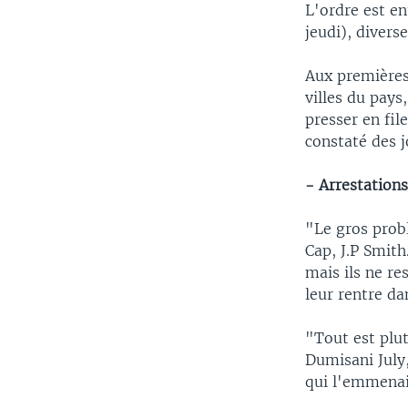
L'ordre est e
jeudi), divers
Aux premières
villes du pays
presser en fil
constaté des j
- Arrestations
"Le gros probl
Cap, J.P Smith
mais ils ne re
leur rentre da
"Tout est plut
Dumisani July,
qui l'emmenai