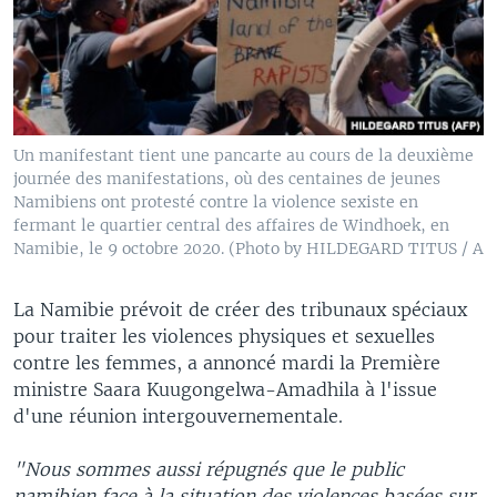
Un manifestant tient une pancarte au cours de la deuxième
journée des manifestations, où des centaines de jeunes
Namibiens ont protesté contre la violence sexiste en
fermant le quartier central des affaires de Windhoek, en
Namibie, le 9 octobre 2020. (Photo by HILDEGARD TITUS / A
La Namibie prévoit de créer des tribunaux spéciaux
pour traiter les violences physiques et sexuelles
contre les femmes, a annoncé mardi la Première
ministre Saara Kuugongelwa-Amadhila à l'issue
d'une réunion intergouvernementale.
"Nous sommes aussi répugnés que le public
namibien face à la situation des violences basées sur