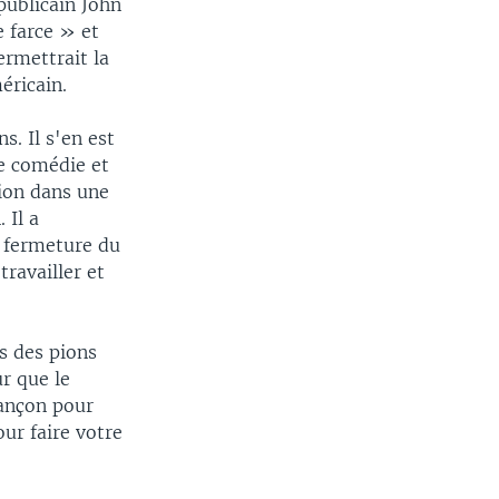
publicain John
e farce » et
ermettrait la
ricain.
s. Il s'en est
e comédie et
tion dans une
 Il a
a fermeture du
ravailler et
as des pions
r que le
rançon pour
ur faire votre