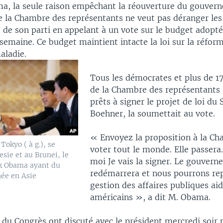
a, la seule raison empêchant la réouverture du gouver
de la Chambre des représentants ne veut pas déranger le
de son parti en appelant à un vote sur le budget adopté
 semaine. Ce budget maintient intacte la loi sur la réfor
aladie.
Tous les démocrates et plus de 17
de la Chambre des représentants 
prêts à signer le projet de loi du 
Boehner, la soumettait au vote.
« Envoyez la proposition à la Ch
 Tokyo ( à g.), se
voter tout le monde. Elle passera
sie et au Brunei, le
moi Je vais la signer. Le gouver
ck Obama ayant du
redémarrera et nous pourrons rep
née en Asie
gestion des affaires publiques aid
américains », a dit M. Obama.
 du Congrès ont discuté avec le président mercredi soir