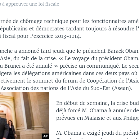
 à approuver une loi fiscale
rnée de chômage technique pour les fonctionnaires amér
républicains et démocrates tardant toujours à résoudre l
i fiscal pour l’exercice 2013-1014.
nche a annoncé tard jeudi que le président Barack Obam
Asie, du fait de la crise. « Le voyage du président Obam
au Brunei a été annulé » précise un communiqué. Le secr
igera les délégations américaines dans ces deux pays où
ectivement le sommet du forum de Coopération de l’Asie
l’Association des nations de l’Asie du Sud-Est (Asean).
En début de semaine, la crise bud
déjà forcé M. Obama à annuler de
prévues en Malaisie et aux Philip
M. Obama a exigé jeudi du présid