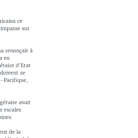
icains ce
’impasse sur
a renonçait à
a en
étaire d’Etat
 doivent se
-Pacifique,
gétaire avait
s escales
pines.
ent de la