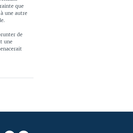
crainte que
 à une autre
le.
prunter de
it une
enacerait