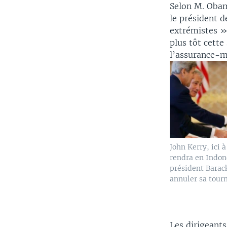
Selon M. Obam
le président 
extrémistes » 
plus tôt cette
l’assurance-m
John Kerry, ici à
rendra en Indone
président Bara
annuler sa tour
Les dirigeants