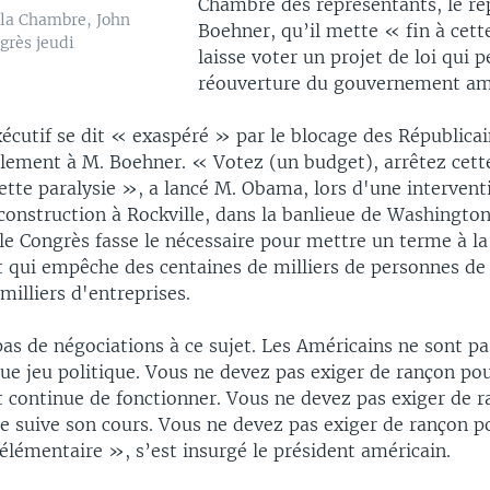
Chambre des représentants, le ré
 la Chambre, John
Boehner, qu’il mette « fin à cett
grès jeudi
laisse voter un projet de loi qui p
réouverture du gouvernement amé
xécutif se dit « exaspéré » par le blocage des Républicain
llement à M. Boehner. « Votez (un budget), arrêtez cett
ette paralysie », a lancé M. Obama, lors d'une interven
construction à Rockville, dans la banlieue de Washington.
e Congrès fasse le nécessaire pour mettre un terme à l
qui empêche des centaines de milliers de personnes de t
 milliers d'entreprises.
pas de négociations à ce sujet. Les Américains ne sont p
ue jeu politique. Vous ne devez pas exiger de rançon pou
continue de fonctionner. Vous ne devez pas exiger de 
e suive son cours. Vous ne devez pas exiger de rançon po
 élémentaire », s’est insurgé le président américain.