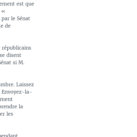
nement est que
s «
 par le Sénat
me de
 républicains
se disent
Sénat si M.
ambre. Laissez
. Envoyez-la-
nement
rendre la
er les
 pendant