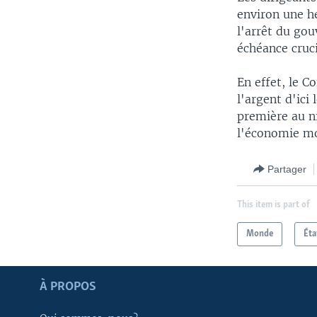
environ une he
l'arrêt du gou
échéance cruci
En effet, le 
l'argent d'ici
première au n
l'économie mo
Partager
This item is part of
Monde
Éta
Apprenez L'anglais
À PROPOS
SUIVEZ-NOUS