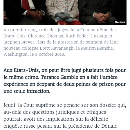
Au premier rang, trois des juges de la Cour suprême des
Etats-Unis: Clarence Thomas, Ruth Bader Ginsburg et
Stephen Breyer , lors de la prestation de serment de leur
nouveau collègue Brett Kavanaugh, la Maison Blanche,
Washington, le 8 octobre 2018.
Aux Etats-Unis, on peut être jugé plusieurs fois pour
le même crime. Terance Gamble en a fait l'amère
expérience en écopant de deux peines de prison pour
une seule infraction.
Jeudi, la Cour suprême se penche sur son dossier qui,
au-delà des questions juridiques et éthiques,
pourrait avoir des implications sur la délicate
enquête russe pesant sur la présidence de Donald