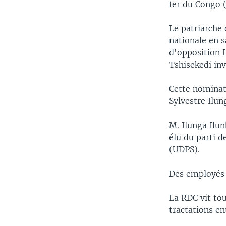
fer du Congo 
Le patriarche
nationale en s
d'opposition 
Tshisekedi inv
Cette nominati
Sylvestre Ilu
M. Ilunga Ilu
élu du parti d
(UDPS).
Des employés 
La RDC vit tou
tractations en