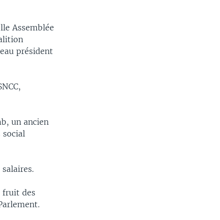
elle Assemblée
lition
veau président
 SNCC,
b, un ancien
 social
salaires.
 fruit des
 Parlement.