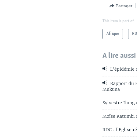
Partager
This item is part of
Afrique
R
A lire aussi
L’épidémie d
Rapport du F
Mukuna
Sylvestre Ilung
Moïse Katumbi r
RDC : l’Eglise r