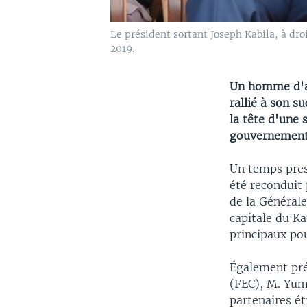
Le président sortant Joseph Kabila, à droi
2019.
Un homme d'af
rallié à son s
la tête d'une
gouvernement 
Un temps pres
été reconduit
de la Général
capitale du K
principaux pou
Également pré
(FEC), M. Yuma
partenaires ét