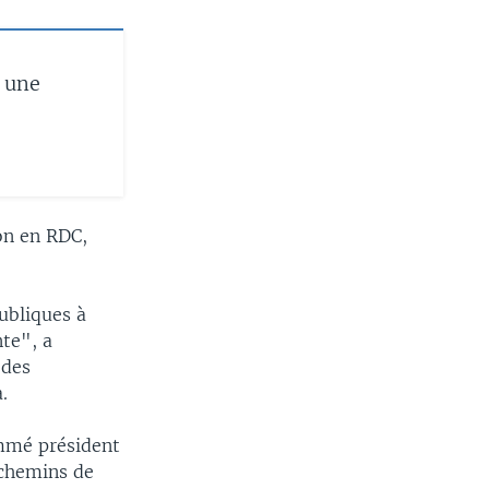
 une
on en RDC,
ubliques à
te", a
 des
.
ommé président
 chemins de