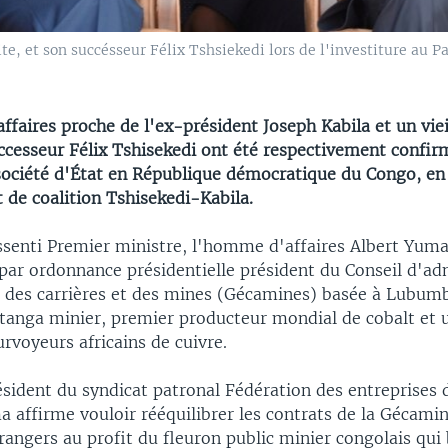
te, et son succésseur Félix Tshsiekedi lors de l'investiture au Pa
faires proche de l'ex-président Joseph Kabila et un vie
uccesseur Félix Tshisekedi ont été respectivement confi
 société d'État en République démocratique du Congo, en
de coalition Tshisekedi-Kabila.
senti Premier ministre, l'homme d'affaires Albert Yum
 par ordonnance présidentielle président du Conseil d'ad
e des carrières et des mines (Gécamines) basée à Lubumb
atanga minier, premier producteur mondial de cobalt et 
rvoyeurs africains de cuivre.
sident du syndicat patronal Fédération des entreprises
 affirme vouloir rééquilibrer les contrats de la Gécamin
rangers au profit du fleuron public minier congolais qui b