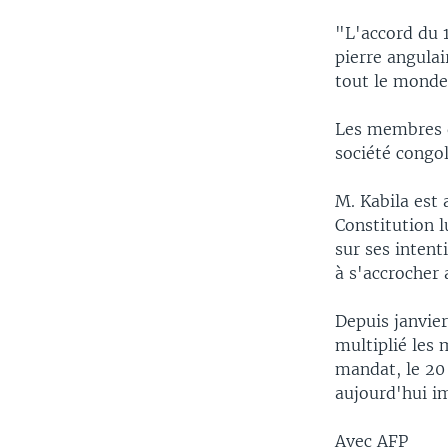
"L'accord du 1
pierre angula
tout le monde
Les membres d
société congol
M. Kabila est
Constitution l
sur ses intent
à s'accrocher
Depuis janvie
multiplié les 
mandat, le 20 
aujourd'hui i
Avec AFP