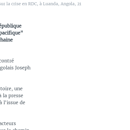
sur la crise en RDC, à Luanda, Angola, 21
République
pacifique"
chaine
contré
ngolais Joseph
toire, une
à la presse
 l'issue de
acteurs