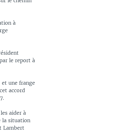
sur le chemin
tion à
arge
résident
par le report à
e et une frange
 cet accord
7.
les aider à
 la situation
nt Lambert