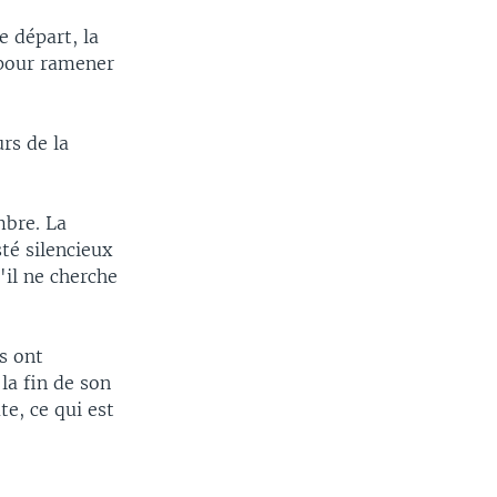
e départ, la
 pour ramener
rs de la
mbre. La
sté silencieux
'il ne cherche
s ont
la fin de son
te, ce qui est