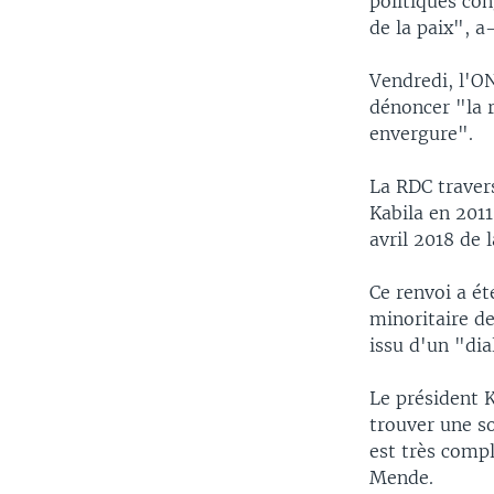
politiques con
de la paix", a-
Vendredi, l'O
dénoncer "la r
envergure".
La RDC travers
Kabila en 2011
avril 2018 de l
Ce renvoi a ét
minoritaire de
issu d'un "dia
Le président K
trouver une so
est très comp
Mende.