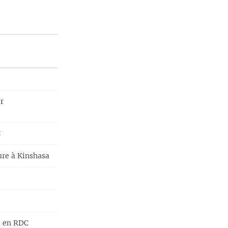
ir
C
ure à Kinshasa
e en RDC