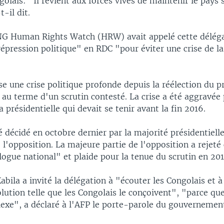
golais: "Il revient aux forces vives de maintenir le pays 
t-il dit.
NG Human Rights Watch (HRW) avait appelé cette déléga
épression politique" en RDC "pour éviter une crise de l
e une crise politique profonde depuis la réélection du p
 au terme d'un scrutin contesté. La crise a été aggravée 
a présidentielle qui devait se tenir avant la fin 2016.
é décidé en octobre dernier par la majorité présidentiell
 l'opposition. La majeure partie de l'opposition a rejeté
logue national" et plaide pour la tenue du scrutin en 201
abila a invité la délégation à "écouter les Congolais et à 
lution telle que les Congolais le conçoivent", "parce que
lexe", a déclaré à l'AFP le porte-parole du gouverneme