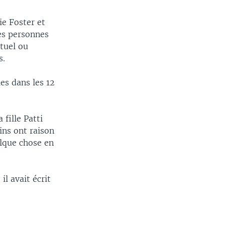
ie Foster et
es personnes
ctuel ou
s.
es dans les 12
 fille Patti
ins ont raison
elque chose en
l avait écrit