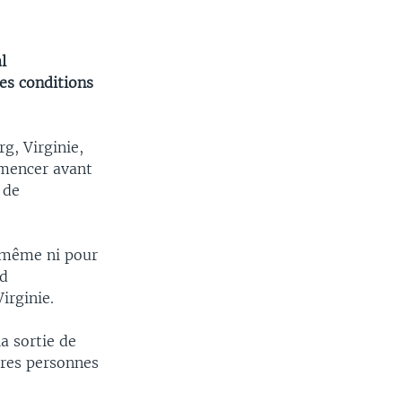
l
tes conditions
g, Virginie,
mmencer avant
 de
i-même ni pour
ed
irginie.
a sortie de
tres personnes