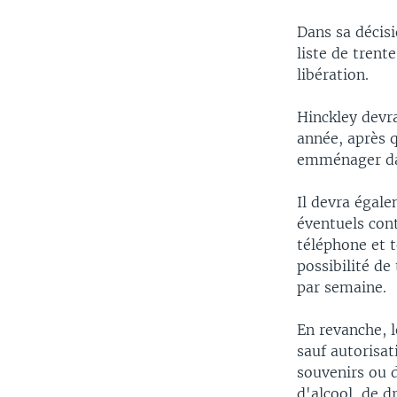
Dans sa décis
liste de trent
libération.
Hinckley devr
année, après q
emménager dan
Il devra égal
éventuels con
téléphone et t
possibilité de
par semaine.
En revanche, 
sauf autorisat
souvenirs ou d
d'alcool, de d