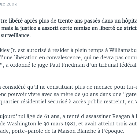
bre 2003
re libéré après plus de trente ans passés dans un hôpita
 mais la justice a assorti cette remise en liberté de stric
 surveillance.
ley Jr. est autorisé à résider à plein temps à Williamsbur
 d'une libération en convalescence, qui ne devra pas co
", a ordonné le juge Paul Friedman d'un tribunal fédéral
a considéré qu'il ne constituait plus de menace pour lu
donc pouvoir vivre avec sa mère de 90 ans dans une "gat
artier résidentiel sécurisé à accès public restreint, en V
ujourd'hui âgé de 61 ans, a tenté d'assassiner Reagan à l
 de Washington le 30 mars 1981, et avait atteint trois au
ady, porte-parole de la Maison Blanche à l'époque.