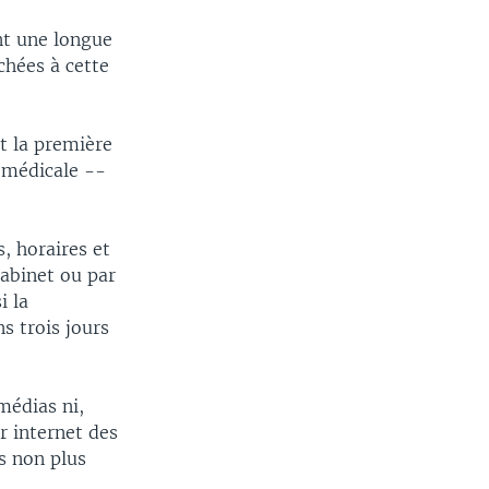
nt une longue
chées à cette
t la première
e médicale --
, horaires et
abinet ou par
i la
s trois jours
médias ni,
r internet des
as non plus