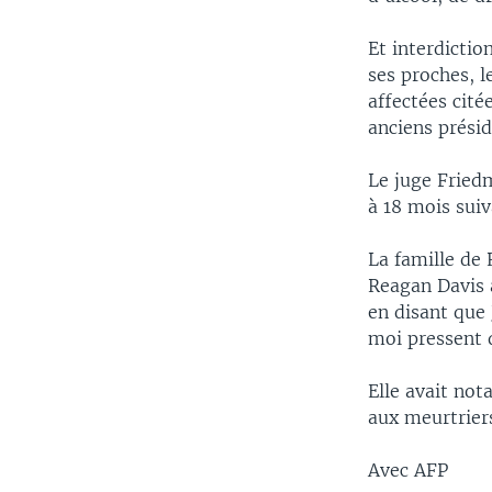
Et interdictio
ses proches, 
affectées cité
anciens prési
Le juge Friedm
à 18 mois suiv
La famille de 
Reagan Davis a
en disant que
moi pressent q
Elle avait no
aux meurtrier
Avec AFP