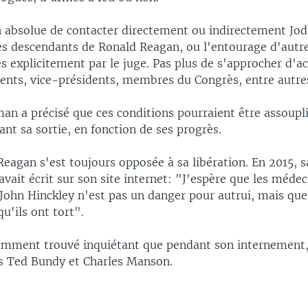
n absolue de contacter directement ou indirectement Jod
les descendants de Ronald Reagan, ou l'entourage d'autr
es explicitement par le juge. Pas plus de s'approcher d'a
dents, vice-présidents, membres du Congrès, entre autre
an a précisé que ces conditions pourraient être assoupli
ant sa sortie, en fonction de ses progrès.
Reagan s'est toujours opposée à sa libération. En 2015, sa
vait écrit sur son site internet: "J'espère que les médec
 John Hinckley n'est pas un danger pour autrui, mais qu
u'ils ont tort".
tamment trouvé inquiétant que pendant son internement, i
s Ted Bundy et Charles Manson.