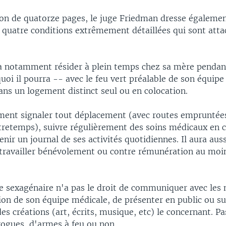
ion de quatorze pages, le juge Friedman dresse égaleme
e quatre conditions extrêmement détaillées qui sont atta
a notamment résider à plein temps chez sa mère pendan
uoi il pourra -- avec le feu vert préalable de son équip
s un logement distinct seul ou en colocation.
ement signaler tout déplacement (avec routes empruntées
tretemps), suivre régulièrement des soins médicaux en c
enir un journal de ses activités quotidiennes. Il aura auss
 travailler bénévolement ou contre rémunération au moin
le sexagénaire n'a pas le droit de communiquer avec les 
ion de son équipe médicale, de présenter en public ou su
es créations (art, écrits, musique, etc) le concernant. P
rogues, d'armes à feu ou non.