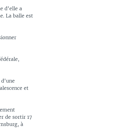
e d'elle a
e. La balle est
sionner
fédérale,
s d'une
alescence et
alement
er de sortir 17
amsburg, à