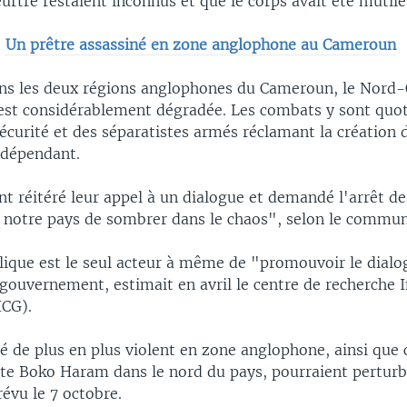
rtre restaient inconnus et que le corps avait été mutilé
:
Un prêtre assassiné en zone anglophone au Cameroun
ans les deux régions anglophones du Cameroun, le Nord-
est considérablement dégradée. Les combats y sont quot
sécurité et des séparatistes armés réclamant la création 
ndépendant.
t réitéré leur appel à un dialogue et demandé l'arrêt de
à notre pays de sombrer dans le chaos", selon le commun
lique est le seul acteur à même de "promouvoir le dialo
 gouvernement, estimait en avril le centre de recherche 
ICG).
é de plus en plus violent en zone anglophone, ainsi que c
ste Boko Haram dans le nord du pays, pourraient perturbe
révu le 7 octobre.