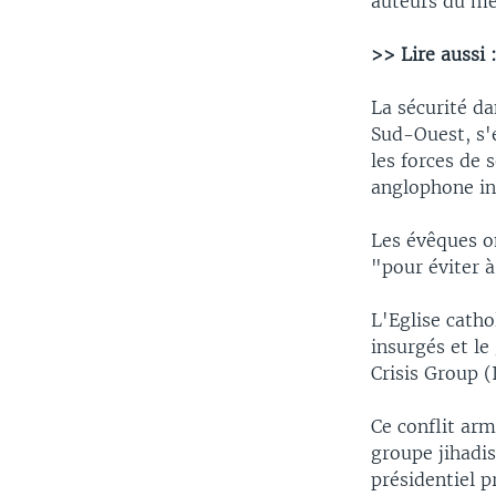
auteurs du meu
>> Lire aussi 
La sécurité d
Sud-Ouest, s'
les forces de 
anglophone i
Les évêques on
"pour éviter 
L'Eglise catho
insurgés et le
Crisis Group (
Ce conflit arm
groupe jihadi
présidentiel p