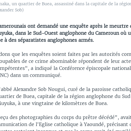
maka, un quartier de Buea, assassiné dans la capitale de la rég
exander Sob)
amerounais ont demandé une enquête après le meurtre 
 Muyuka, dans le Sud-Ouest anglophone du Cameroun où u
e à des séparatistes anglophones armés.
ns que les enquêtes soient faites par les autorités co
coupables de ce crime abominable répondent de leur acte
ompétentes", a indiqué la Conférence épiscopale nationa
NC) dans un communiqué.
 l'abbé Alexandre Sob Nougui, curé de la paroisse catholi
artier de Buea, capitale de la région anglophone du Sud
Muyuka, à une vingtaine de kilomètres de Buea.
eçu des photographies du corps du prêtre décédé", avai
munication de l'Eglise catholique à Yaoundé, précisant 