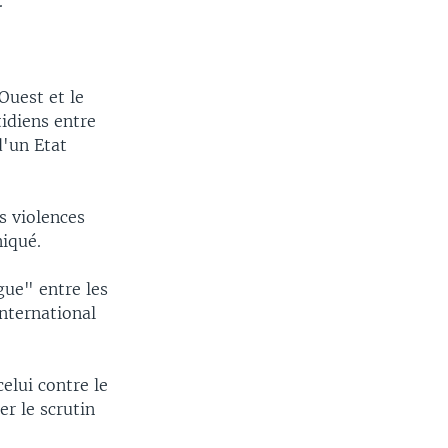
.
Ouest et le
idiens entre
d'un Etat
s violences
iqué.
gue" entre les
International
elui contre le
r le scrutin