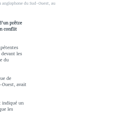
ion anglophone du Sud-Ouest, au
d'un prêtre
n conflit
mpétentes
 devant les
le du
que de
-Ouest, avait
t indiqué un
que les