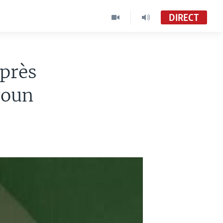
DIRECT
près
roun