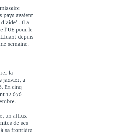
mmissaire
s pays avaient
d'aide". Il a
e l'UE pour le
affluant depuis
 une semaine.
rer la
 janvier, a
. En cinq
nt 12.676
tembre.
e, un afflux
mites de ses
 à sa frontière