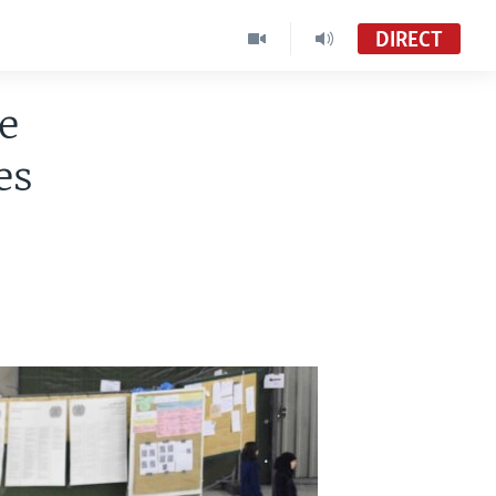
DIRECT
e
es