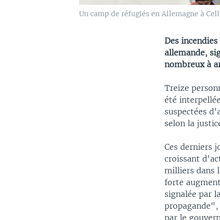
Un camp de réfugiés en Allemagne à Celle
Des incendies 
allemande, sig
nombreux à arr
Treize person
été interpellé
suspectées d'a
selon la justi
Ces derniers 
croissant d'ac
milliers dans 
forte augmenta
signalée par l
propagande", a
par le gouver