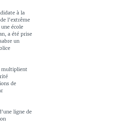
didate à la
 de l'extrême
i une école
n, a été prise
 sabre un
olice
 multiplient
rité
ions de
ar
d'une ligne de
ion