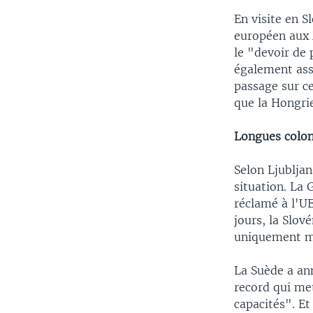
En visite en S
européen aux 
le "devoir de 
également assu
passage sur ce
que la Hongrie
Longues colon
Selon Ljubljan
situation. La 
réclamé à l'U
jours, la Slo
uniquement me
La Suède a ann
record qui me
capacités". Et