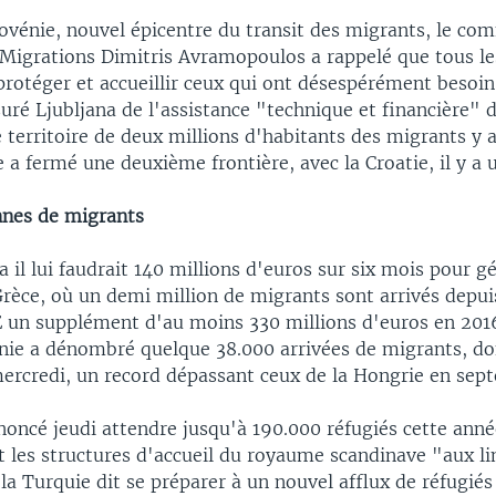
lovénie, nouvel épicentre du transit des migrants, le co
Migrations Dimitris Avramopoulos a rappelé que tous le
protéger et accueillir ceux qui ont désespérément besoin 
ré Ljubljana de l'assistance "technique et financière" d
 territoire de deux millions d'habitants des migrants y 
 a fermé une deuxième frontière, avec la Croatie, il y a
nes de migrants
a il lui faudrait 140 millions d'euros sur six mois pour gé
Grèce, où un demi million de migrants sont arrivés depuis
E un supplément d'au moins 330 millions d'euros en 2016
vénie a dénombré quelque 38.000 arrivées de migrants, do
rcredi, un record dépassant ceux de la Hongrie en sep
oncé jeudi attendre jusqu'à 190.000 réfugiés cette anné
t les structures d'accueil du royaume scandinave "aux li
 la Turquie dit se préparer à un nouvel afflux de réfugiés