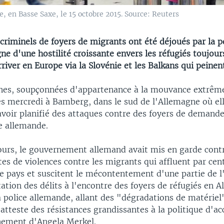
, en Basse Saxe, le 15 octobre 2015. Source: Reuters
criminels de foyers de migrants ont été déjoués par la p
ne d'une hostilité croissante envers les réfugiés toujour
iver en Europe via la Slovénie et les Balkans qui peinent 
nes, soupçonnées d'appartenance à la mouvance extrême
es mercredi à Bamberg, dans le sud de l'Allemagne où el
voir planifié des attaques contre des foyers de demandeu
ce allemande.
jours, le gouvernement allemand avait mis en garde contr
tes de violences contre les migrants qui affluent par cen
le pays et suscitent le mécontentement d'une partie de l
tion des délits à l'encontre des foyers de réfugiés en 
a police allemande, allant des "dégradations de matériel
tteste des résistances grandissantes à la politique d'ac
nement d'Angela Merkel.