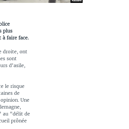
olice
s plus
à faire face.
 droite, ont
les sont
rs d'asile,
e le risque
taines de
'opinion. Une
Allemagne,
" au "délit de
cueil prônée