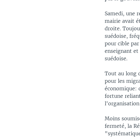
Samedi, une re
mairie avait 
droite. Toujou
suédoise, fréq
pour cible par
enseignant et 
suédoise.
Tout au long d
pour les migra
économique: d
fortune relian
l'organisatio
Moins soumise
fermeté, la R
"systématique