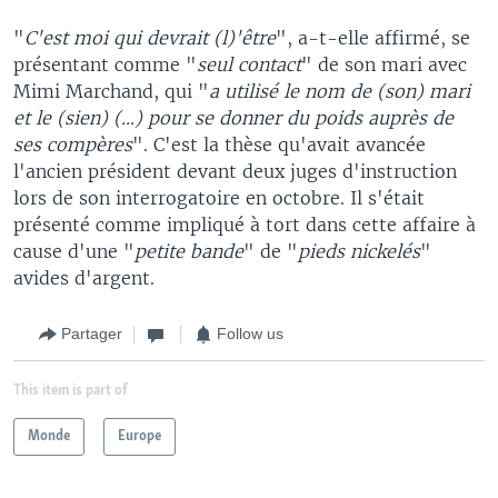
"
C'est moi qui devrait (l)'être
", a-t-elle affirmé, se
présentant comme "
seul contact
" de son mari avec
Mimi Marchand, qui "
a utilisé le nom de (son) mari
et le (sien) (...) pour se donner du poids auprès de
ses compères
". C'est la thèse qu'avait avancée
l'ancien président devant deux juges d'instruction
lors de son interrogatoire en octobre. Il s'était
présenté comme impliqué à tort dans cette affaire à
cause d'une "
petite bande
" de "
pieds nickelés
"
avides d'argent.
Partager
Follow us
This item is part of
Monde
Europe