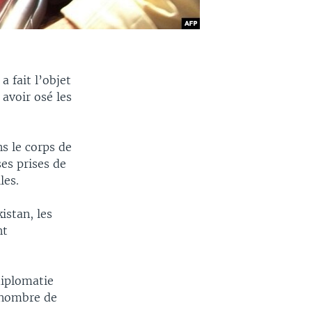
a fait l’objet
 avoir osé les
s le corps de
ses prises de
les.
istan, les
nt
diplomatie
e nombre de