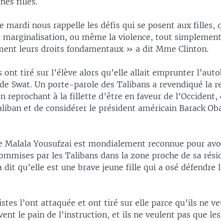
es filles.
 mardi nous rappelle les défis qui se posent aux filles, q
a marginalisation, ou même la violence, tout simplement
ament leurs droits fondamentaux » a dit Mme Clinton.
s ont tiré sur l’élève alors qu’elle allait emprunter l’aut
 de Swat. Un porte-parole des Talibans a revendiqué la r
en reprochant à la fillette d’être en faveur de l’Occident, 
iban et de considérer le président américain Barack 
que Malala Yousufzai est mondialement reconnue pour av
commises par les Talibans dans la zone proche de sa rési
dit qu’elle est une brave jeune fille qui a osé défendre l
tes l’ont attaquée et ont tiré sur elle parce qu’ils ne v
ivent le pain de l’instruction, et ils ne veulent pas que les 